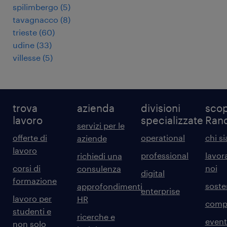
spilimbergo
(
5
)
tavagnacco
(
8
)
trieste
(
60
)
udine
(
33
)
villesse
(
5
)
trova
azienda
divisioni
scop
lavoro
specializzate
Ran
servizi per le
offerte di
operational
chi s
aziende
lavoro
professional
lavor
richiedi una
corsi di
noi
consulenza
digital
formazione
sosten
approfondimenti
enterprise
lavoro per
HR
comp
studenti e
ricerche e
event
non solo