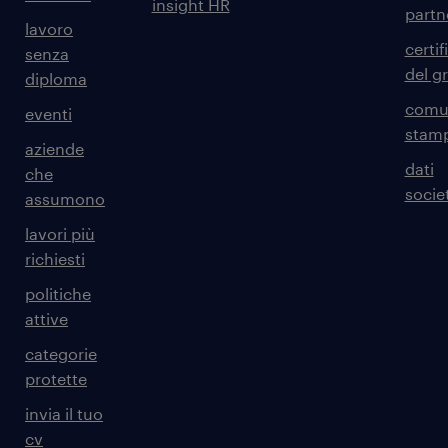
insight HR
partn
lavoro
certif
senza
del g
diploma
comun
eventi
stam
aziende
dati
che
societ
assumono
lavori più
richiesti
politiche
attive
categorie
protette
invia il tuo
cv