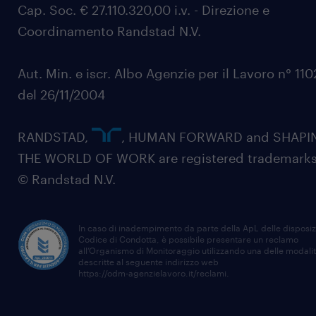
Cap. Soc. € 27.110.320,00 i.v. - Direzione e
Coordinamento Randstad N.V.
Aut. Min. e iscr. Albo Agenzie per il Lavoro n° 11
del 26/11/2004
RANDSTAD,
, HUMAN FORWARD and SHAPI
THE WORLD OF WORK are registered trademarks
© Randstad N.V.
In caso di inadempimento da parte della ApL delle disposiz
Codice di Condotta, è possibile presentare un reclamo
all’Organismo di Monitoraggio utilizzando una delle modali
descritte al seguente indirizzo web
https://odm-agenzielavoro.it/reclami
.