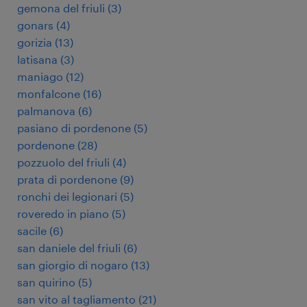
gemona del friuli
(
3
)
gonars
(
4
)
gorizia
(
13
)
latisana
(
3
)
maniago
(
12
)
monfalcone
(
16
)
palmanova
(
6
)
pasiano di pordenone
(
5
)
pordenone
(
28
)
pozzuolo del friuli
(
4
)
prata di pordenone
(
9
)
ronchi dei legionari
(
5
)
roveredo in piano
(
5
)
sacile
(
6
)
san daniele del friuli
(
6
)
san giorgio di nogaro
(
13
)
san quirino
(
5
)
san vito al tagliamento
(
21
)