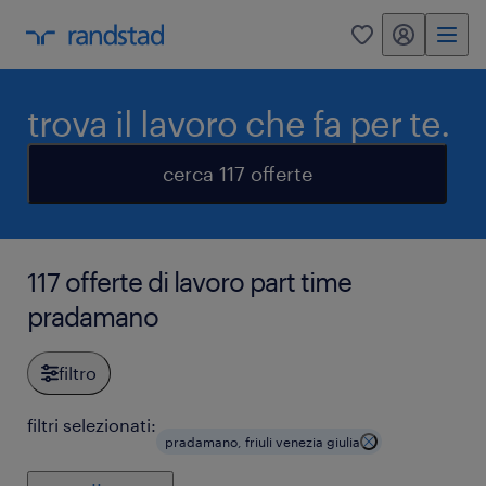
my randstad
0
trova il lavoro che fa per te.
cerca 117 offerte
117 offerte di lavoro part time
pradamano
filtro
filtri selezionati:
pradamano, friuli venezia giulia