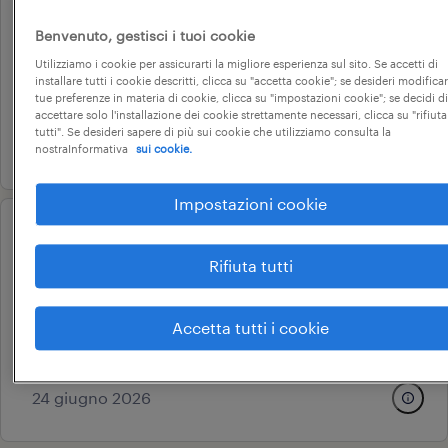
- udine e provincia
Benvenuto, gestisci i tuoi cookie
udine, friuli-venezia giulia
Utilizziamo i cookie per assicurarti la migliore esperienza sul sito. Se accetti di
tempo determinato
installare tutti i cookie descritti, clicca su "accetta cookie"; se desideri modificar
tue preferenze in materia di cookie, clicca su "impostazioni cookie"; se decidi di
22.000 € - 28.000 € annuale
accettare solo l'installazione dei cookie strettamente necessari, clicca su "rifiuta
tutti". Se desideri sapere di più sui cookie che utilizziamo consulta la
4 agosto 2026
nostraInformativa
sui cookie.
Impostazioni cookie
operational
parrucchiera
Rifiuta tutti
villesse, friuli-venezia giulia
Accetta tutti i cookie
tempo determinato
18.000 € - 22.000 € annuale
24 giugno 2026