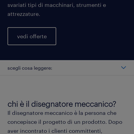
svariati tipi di macchinari, strumenti e
attrezzature.
vedi offerte
scegli cosa leggere:
quali ruoli ha il disegnatore meccanico?
disegnatore meccanico stipendio
chi è il disegnatore meccanico?
Il disegnatore meccanico è la persona che
tipi di disegnatore meccanico
concepisce il progetto di un prodotto. Dopo
aver incontrato i clienti committenti,
lavorare come disegnatore meccanico