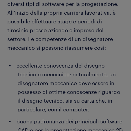
diversi tipi di software per la progettazione.
colleghi e con i clienti per verificare che il
All’inizio della propria carriera lavorativa, è
prodotto finale rispecchi le esigenze del
progetto iniziale. In caso di problemi da
possibile effettuare stage e periodi di
risolvere o miglioramenti da effettuare,
tirocinio presso aziende e imprese del
modifica il proprio progetto in base al feedback
settore. Le competenze di un disegnatore
ricevuto.
meccanico si possono riassumere così:
eccellente conoscenza del disegno
tecnico e meccanico: naturalmente, un
disegnatore meccanico deve essere in
possesso di ottime conoscenze riguardo
il disegno tecnico, sia su carta che, in
particolare, con il computer.
buona padronanza dei principali software
CAD e per la progettazione meccanica 2D