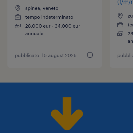
(f/m/
spinea, veneto
zu
tempo indeterminato
te
28.000 eur - 34.000 eur
annuale
28
an
pubblicato il 5 august 2026
pubbli