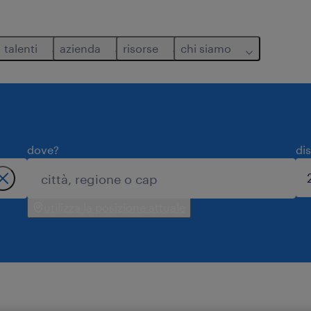
talenti
azienda
risorse
chi siamo
dove?
di
utilizza la posizione attuale