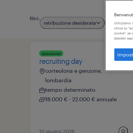
Benvenuto
filtri
:
retribuzione desiderata
località
Utilizziamo i
clicca su "a
cookie"; se d
desideri sap
operational
Impost
recruiting day
corteolona e genzone,
lombardia
tempo determinato
18.000 € - 22.000 € annuale
10 giugno 2026