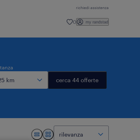
richiedi assistenza
0
my randstad
stanza
cerca 44 offerte