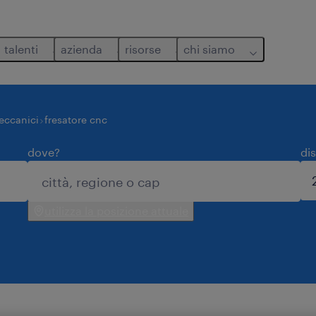
talenti
azienda
risorse
chi siamo
eccanici
fresatore cnc
dove?
di
utilizza la posizione attuale