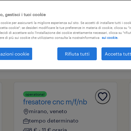
, gestisci i tuoi cookie
 cookie per assicurarti la migliore esperienza sul sito. Se accetti di installare tutti i cook
ccetta cookie"; se desideri modificare le tue preferenze in materia di cookie, clicca su 
tipi di contratto
campo professionale
3
ecidi di accettare solo l'installazione dei cookie strettamente necessari, clicca su "rifiut
ere di più sui cookie che utilizziamo consulta la nostraInformativa
sui cookie.
azioni cookie
Rifiuta tutti
Accetta tutt
cancella tutto
i
fresatore cnc
operational
fresatore cnc m/f/nb
mirano, veneto
tempo determinato
8 € - 11 € oraria