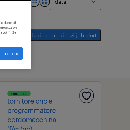
ie descritti,
"impostazioni
a tutti". Se
salva la ricerca e ricevi job alert
i i cookie
operational
tornitore cnc e
programmatore
bordomacchina
(f/m/nb)