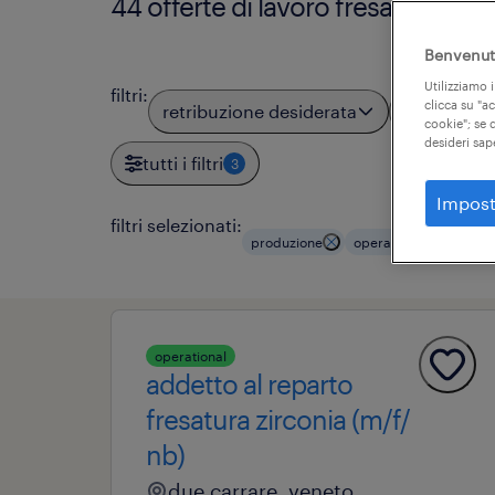
44 offerte di lavoro fresatore cnc
Benvenuto
Utilizziamo i
filtri
:
clicca su "a
retribuzione desiderata
località
cookie"; se d
desideri sap
tutti i filtri
3
Impost
filtri selezionati:
produzione
operai metalmeccanic
operational
addetto al reparto
fresatura zirconia (m/f/
nb)
due carrare, veneto