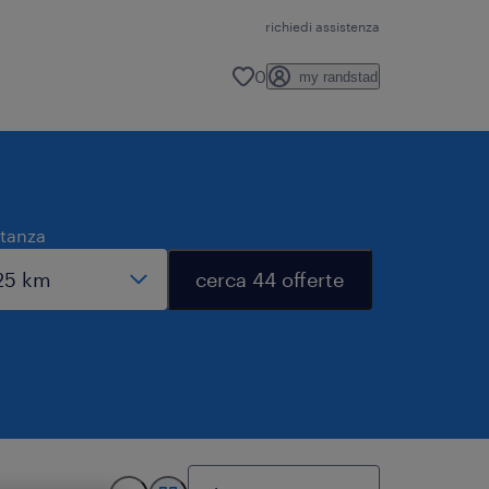
richiedi assistenza
0
my randstad
stanza
cerca 44 offerte