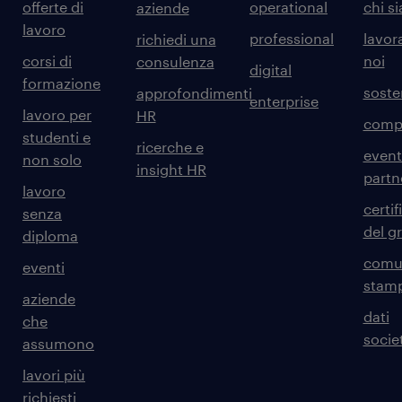
offerte di
operational
chi s
aziende
lavoro
professional
lavor
richiedi una
corsi di
noi
consulenza
digital
formazione
sosten
approfondimenti
enterprise
lavoro per
HR
comp
studenti e
ricerche e
event
non solo
insight HR
partn
lavoro
certif
senza
del g
diploma
comun
eventi
stam
aziende
dati
che
societ
assumono
lavori più
richiesti