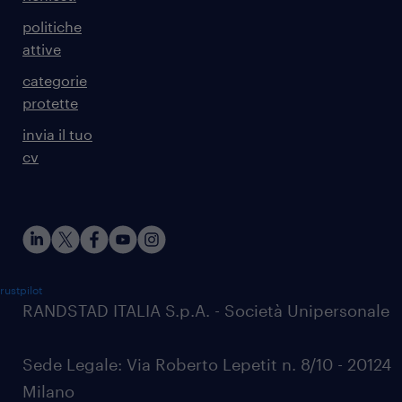
politiche
attive
categorie
protette
invia il tuo
cv
rustpilot
RANDSTAD ITALIA S.p.A. - Società Unipersonale
Sede Legale: Via Roberto Lepetit n. 8/10 - 20124
Milano