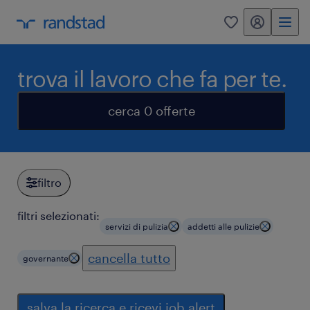
my randstad
0
trova il lavoro che fa per te.
cerca 0 offerte
filtro
filtri selezionati:
servizi di pulizia
addetti alle pulizie
cancella tutto
governante
salva la ricerca e ricevi job alert