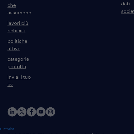
dati
che
societ
assumono
lavori più
richiesti
politiche
attive
categorie
protette
invia il tuo
cv
rustpilot