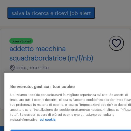
salva la ricerca e ricevi job alert
operational
addetto macchina
squadrabordatrice (m/f/nb)
treia, marche
tempo determinato
22.000 € - 28.000 € annuale
Benvenuto, gestisci i tuoi cookie
Utilizziamo i cookie per assicurarti la migliore esperienza sul sito. Se accetti di
27 luglio 2026
installare tutti i cookie descritti, clicca su "accetta cookie"; se desideri modificar
tue preferenze in materia di cookie, clicca su "impostazioni cookie"; se decidi di
accettare solo l'installazione dei cookie strettamente necessari, clicca su "rifiuta
tutti". Se desideri sapere di più sui cookie che utilizziamo consulta la
nostraInformativa
sui cookie.