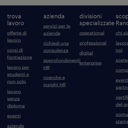
trova
azienda
divisioni
scop
lavoro
specializzate
Ran
servizi per le
offerte di
operational
chi s
aziende
lavoro
professional
lavor
richiedi una
corsi di
noi
consulenza
digital
formazione
sosten
approfondimenti
enterprise
lavoro per
HR
comp
studenti e
ricerche e
event
non solo
insight HR
partn
lavoro
certif
senza
del g
diploma
comun
eventi
stam
aziende