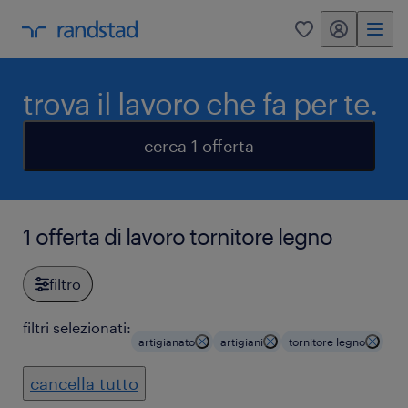
my randstad
0
trova il lavoro che fa per te.
cerca 1 offerta
1 offerta di lavoro tornitore legno
filtro
filtri selezionati:
artigianato
artigiani
tornitore legno
cancella tutto