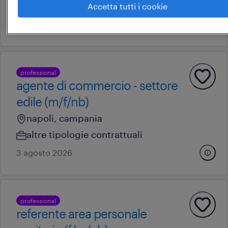
24.000 € - 26.000 € annuale
Accetta tutti i cookie
5 agosto 2026
professional
agente di commercio - settore
edile (m/f/nb)
napoli, campania
altre tipologie contrattuali
3 agosto 2026
professional
referente area personale