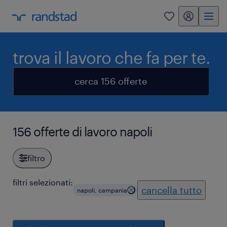
my randstad
0
trova il lavoro che fa per te.
cerca 156 offerte
156 offerte di lavoro napoli
filtro
filtri selezionati:
cancella tutto
napoli, campania