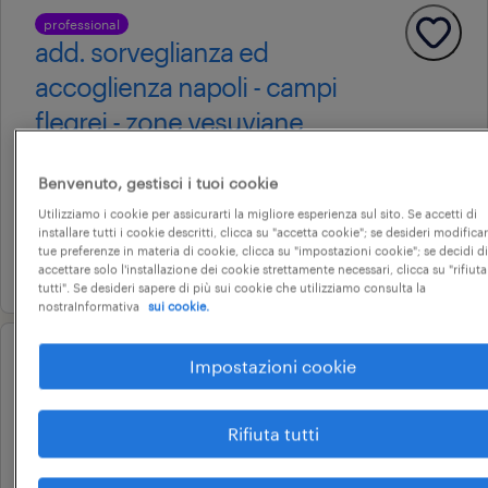
professional
add. sorveglianza ed
accoglienza napoli - campi
flegrei - zone vesuviane
napoli, campania
Benvenuto, gestisci i tuoi cookie
tempo determinato
Utilizziamo i cookie per assicurarti la migliore esperienza sul sito. Se accetti di
15.000 € - 18.000 € annuale
installare tutti i cookie descritti, clicca su "accetta cookie"; se desideri modificar
tue preferenze in materia di cookie, clicca su "impostazioni cookie"; se decidi di
6 agosto 2026
accettare solo l'installazione dei cookie strettamente necessari, clicca su "rifiuta
tutti". Se desideri sapere di più sui cookie che utilizziamo consulta la
nostraInformativa
sui cookie.
Impostazioni cookie
professional
contabile - napoli
napoli, campania
Rifiuta tutti
tempo determinato