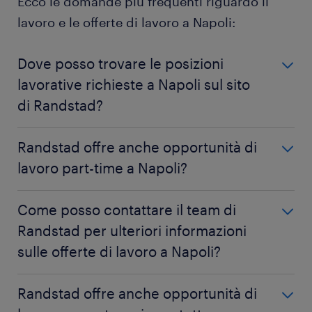
Ecco le domande più frequenti riguardo il
lavoro e le offerte di lavoro a Napoli:
Dove posso trovare le posizioni
lavorative richieste a Napoli sul sito
di Randstad?
Tutte le posizioni lavorative disponibili a Napoli sono
Randstad offre anche opportunità di
raccolte in questa pagina nella sezione dedicata alle
lavoro part-time a Napoli?
offerte di lavoro
. La ricerca è inoltre facilitata grazie
ai filtri che ti aiutano a selezionare le offerte di lavoro
Certo, puoi digitare direttamente nella barra di
più adatte a te.
Come posso contattare il team di
ricerca le parole "part-time" e "Napoli" negli appositi
Randstad per ulteriori informazioni
campi, aggiungendo eventualmente anche il raggio
sulle offerte di lavoro a Napoli?
chilometrico di tuo interesse.
Puoi contattare direttamente la filiale di Napoli dai
Randstad offre anche opportunità di
recapiti indicati in
questa pagina
. Gli account