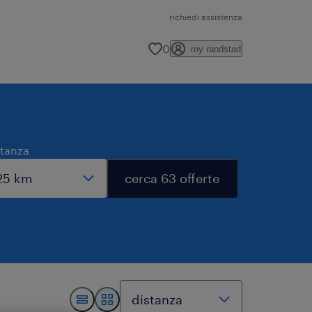
richiedi assistenza
0
my randstad
stanza
cerca 63 offerte