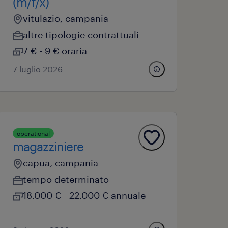
(m/f/x)
vitulazio, campania
altre tipologie contrattuali
7 € - 9 € oraria
7 luglio 2026
operational
magazziniere
capua, campania
tempo determinato
18.000 € - 22.000 € annuale