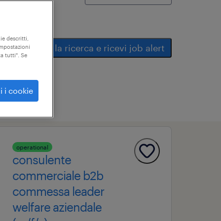
ie descritti,
salva la ricerca e ricevi job alert
"impostazioni
a tutti". Se
i i cookie
operational
consulente
commerciale b2b
commessa leader
welfare aziendale