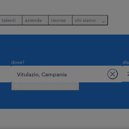
talenti
azienda
risorse
chi siamo
dove?
di
utilizza la posizione attuale