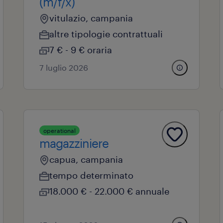
(m/f/x)
vitulazio, campania
altre tipologie contrattuali
7 € - 9 € oraria
7 luglio 2026
operational
magazziniere
capua, campania
tempo determinato
18.000 € - 22.000 € annuale