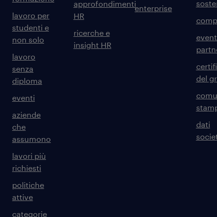
sosten
approfondimenti
enterprise
lavoro per
HR
comp
studenti e
ricerche e
event
non solo
insight HR
partn
lavoro
certif
senza
del g
diploma
comun
eventi
stam
aziende
dati
che
societ
assumono
lavori più
richiesti
politiche
attive
categorie