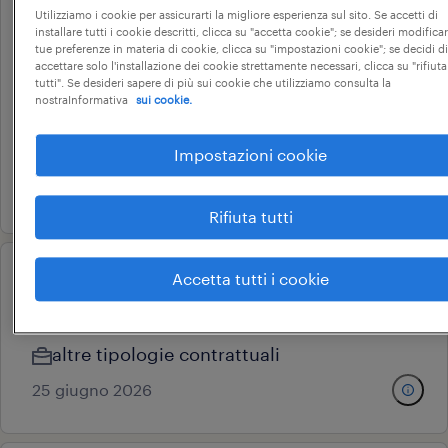
Utilizziamo i cookie per assicurarti la migliore esperienza sul sito. Se accetti di
assistenza/software (f/m/nb) -
installare tutti i cookie descritti, clicca su "accetta cookie"; se desideri modificar
tue preferenze in materia di cookie, clicca su "impostazioni cookie"; se decidi di
siracusa (sr)
accettare solo l'installazione dei cookie strettamente necessari, clicca su "rifiuta
tutti". Se desideri sapere di più sui cookie che utilizziamo consulta la
siracusa, sicilia
nostraInformativa
sui cookie.
altre tipologie contrattuali
18.000 € - 22.000 € annuale
Impostazioni cookie
22 luglio 2026
Rifiuta tutti
Accetta tutti i cookie
junior software developer
monte urano, marche
altre tipologie contrattuali
25 giugno 2026