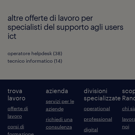
altre offerte di lavoro per
specialisti del supporto agli users
ict
operatore helpdesk
(
38
)
tecnico informatico
(
14
)
trova
azienda
divisioni
scop
lavoro
specializzate
Ran
servizi per le
offerte di
operational
chi s
aziende
lavoro
professional
lavor
richiedi una
corsi di
noi
consulenza
digital
formazione