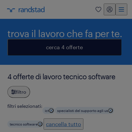
my randstad
0
trova il lavoro che fa per te.
cerca 4 offerte
4 offerte di lavoro tecnico software
filtro
filtri selezionati:
ict
specialisti del supporto agli us
cancella tutto
tecnico software