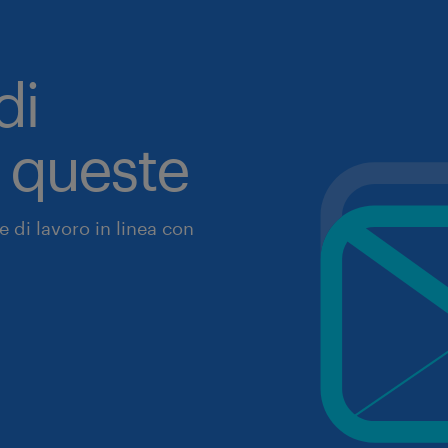
di
a queste
 di lavoro in linea con