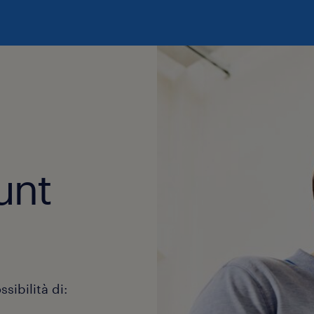
unt
sibilità di: