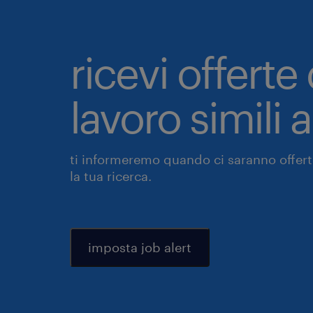
ricevi offerte 
lavoro simili 
ti informeremo quando ci saranno offerte
la tua ricerca.
imposta job alert