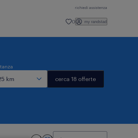
richiedi assistenza
0
my randstad
stanza
cerca 18 offerte