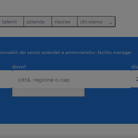
talenti
azienda
risorse
chi siamo
ponsabili dei servizi aziendali e amministrativi
facility manager
dove?
di
utilizza la posizione attuale