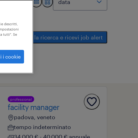
ie descritti,
"impostazioni
a tutti". Se
salva la ricerca e ricevi job alert
i i cookie
professional
facility manager
padova, veneto
tempo indeterminato
34.000 € - 40.000 € annuale