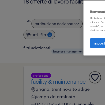
18 offerte di lavoro facility manag
Benvenuto
Utilizziamo i
filtri
:
clicca su "a
retribuzione desiderata
località
cookie"; se d
desideri sap
tutti i filtri
3
Impost
filtri selezionati:
business management
responsabil
professional
facility & maintenance
grigno, trentino-alto adige
tempo determinato
34.000 € - 40.000 € annuale