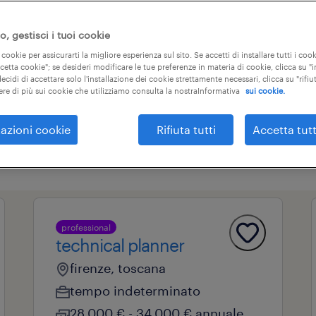
er
, gestisci i tuoi cookie
 cookie per assicurarti la migliore esperienza sul sito. Se accetti di installare tutti i cook
ccetta cookie"; se desideri modificare le tue preferenze in materia di cookie, clicca su 
tipi di contratto
campo professionale
3
ecidi di accettare solo l'installazione dei cookie strettamente necessari, clicca su "rifiut
ere di più sui cookie che utilizziamo consulta la nostraInformativa
sui cookie.
azioni cookie
Rifiuta tutti
Accetta tutt
cancella tutto
i dei servizi azienda
facility manager
professional
technical planner
firenze, toscana
tempo indeterminato
28.000 € - 34.000 € annuale