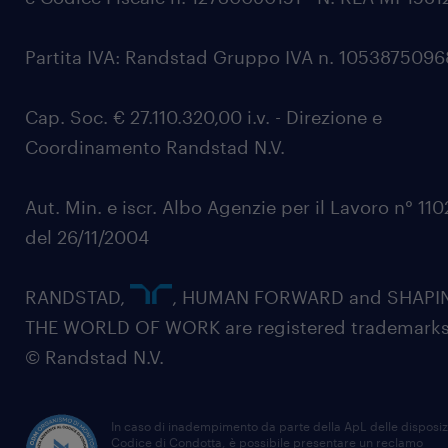
Partita IVA: Randstad Gruppo IVA n. 105387509
Cap. Soc. € 27.110.320,00 i.v. - Direzione e
Coordinamento Randstad N.V.
Aut. Min. e iscr. Albo Agenzie per il Lavoro n° 11
del 26/11/2004
RANDSTAD,
, HUMAN FORWARD and SHAPI
THE WORLD OF WORK are registered trademarks
© Randstad N.V.
In caso di inadempimento da parte della ApL delle disposiz
Codice di Condotta, è possibile presentare un reclamo