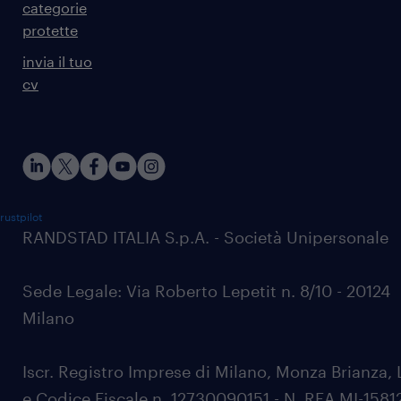
categorie
protette
invia il tuo
cv
rustpilot
RANDSTAD ITALIA S.p.A. - Società Unipersonale
Sede Legale: Via Roberto Lepetit n. 8/10 - 20124
Milano
Iscr. Registro Imprese di Milano, Monza Brianza, 
e Codice Fiscale n. 12730090151 - N. REA MI-1581