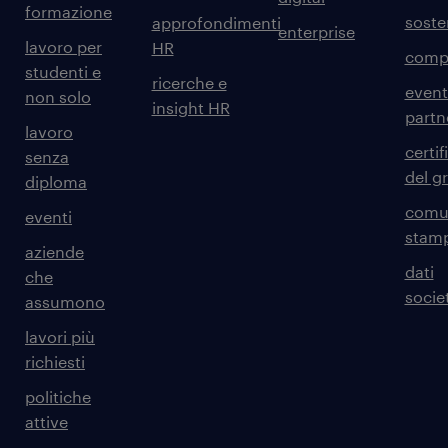
formazione
sosten
approfondimenti
enterprise
lavoro per
HR
comp
studenti e
ricerche e
event
non solo
insight HR
partn
lavoro
certif
senza
del g
diploma
comun
eventi
stam
aziende
dati
che
societ
assumono
lavori più
richiesti
politiche
attive