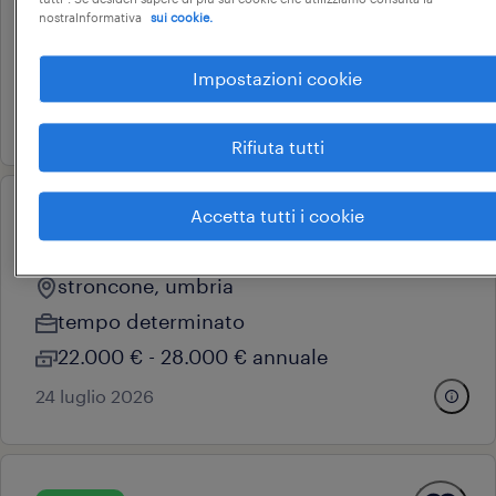
la spezia, liguria
nostraInformativa
sui cookie.
tempo determinato
15.000 € - 18.000 € annuale
Impostazioni cookie
27 luglio 2026
Rifiuta tutti
Accetta tutti i cookie
operational
carpentiere
stroncone, umbria
tempo determinato
22.000 € - 28.000 € annuale
24 luglio 2026