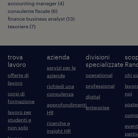
accounting manager
(
4
)
consulente fiscale
(
6
)
finance business analyst
(
13
)
tesoriere
(
7
)
trova
azienda
divisioni
scop
lavoro
specializzate
Ran
servizi per le
offerte di
operational
chi s
aziende
lavoro
professional
lavor
richiedi una
corsi di
noi
consulenza
digital
formazione
sosten
approfondimenti
enterprise
lavoro per
HR
comp
studenti e
ricerche e
event
non solo
insight HR
partn