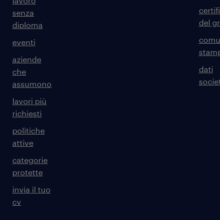
lavoro
certif
senza
del g
diploma
comun
eventi
stam
aziende
dati
che
societ
assumono
lavori più
richiesti
politiche
attive
categorie
protette
invia il tuo
cv