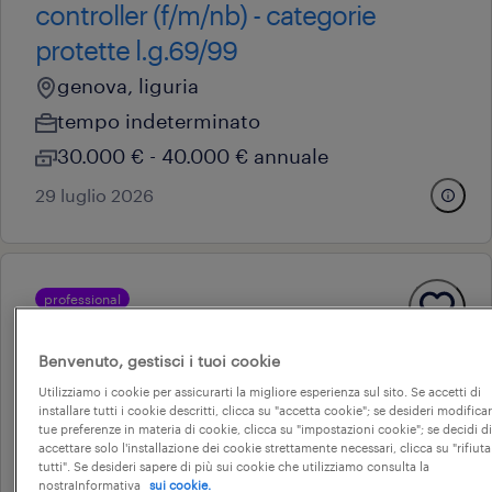
controller (f/m/nb) - categorie
protette l.g.69/99
genova, liguria
tempo indeterminato
30.000 € - 40.000 € annuale
29 luglio 2026
professional
business controller (f/m/nb)
castellalto, abruzzo
Benvenuto, gestisci i tuoi cookie
Utilizziamo i cookie per assicurarti la migliore esperienza sul sito. Se accetti di
tempo determinato
installare tutti i cookie descritti, clicca su "accetta cookie"; se desideri modificar
22.000 € - 28.000 € annuale
tue preferenze in materia di cookie, clicca su "impostazioni cookie"; se decidi di
accettare solo l'installazione dei cookie strettamente necessari, clicca su "rifiuta
tutti". Se desideri sapere di più sui cookie che utilizziamo consulta la
27 luglio 2026
nostraInformativa
sui cookie.