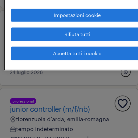
Impostazioni cookie
professional
controller (“m/f/nb”)
Rifiuta tutti
rodengo saiano, lombardia
tempo determinato
Accetta tutti i cookie
34.000 € - 40.000 € annuale
24 luglio 2026
professional
junior controller (m/f/nb)
fiorenzuola d'arda, emilia-romagna
tempo indeterminato