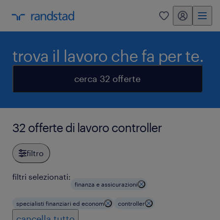
my randstad
0
trova il lavoro che fa per te.
cerca 32 offerte
32 offerte di lavoro controller
filtro
filtri selezionati:
finanza e assicurazioni
specialisti finanziari ed econom
controller
cancella tutto