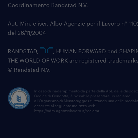
Coordinamento Randstad N.V.
Aut. Min. e iscr. Albo Agenzie per il Lavoro n° 11
del 26/11/2004
RANDSTAD,
, HUMAN FORWARD and SHAPI
THE WORLD OF WORK are registered trademarks
© Randstad N.V.
In caso di inadempimento da parte della ApL delle disposiz
Codice di Condotta, è possibile presentare un reclamo
all’Organismo di Monitoraggio utilizzando una delle modali
descritte al seguente indirizzo web
https://odm-agenzielavoro.it/reclami
.