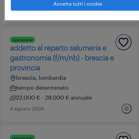
Accetta tutti i cookie
4 agosto 2026
operational
addetto al reparto salumeria e
gastronomia (f/m/nb) - brescia e
provincia
brescia, lombardia
tempo determinato
22.000 € - 28.000 € annuale
4 agosto 2026
operational