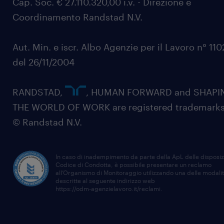
Cap. Soc. € 27.110.320,00 i.v. - Direzione e
Coordinamento Randstad N.V.
Aut. Min. e iscr. Albo Agenzie per il Lavoro n° 11
del 26/11/2004
RANDSTAD,
, HUMAN FORWARD and SHAPI
THE WORLD OF WORK are registered trademarks
© Randstad N.V.
In caso di inadempimento da parte della ApL delle disposiz
Codice di Condotta, è possibile presentare un reclamo
all’Organismo di Monitoraggio utilizzando una delle modali
descritte al seguente indirizzo web
https://odm-agenzielavoro.it/reclami
.