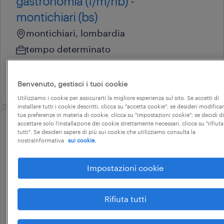
gastronomia (f/m/nb) -
montichiari (bs)
montichiari, lombardia
tempo determinato
22.000 € - 28.000 € annuale
4 agosto 2026
Benvenuto, gestisci i tuoi cookie
Utilizziamo i cookie per assicurarti la migliore esperienza sul sito. Se accetti di
installare tutti i cookie descritti, clicca su "accetta cookie"; se desideri modificar
tue preferenze in materia di cookie, clicca su "impostazioni cookie"; se decidi di
accettare solo l'installazione dei cookie strettamente necessari, clicca su "rifiuta
operational
tutti". Se desideri sapere di più sui cookie che utilizziamo consulta la
addetto al reparto salumeria e
nostraInformativa
sui cookie.
gastronomia (f/m/nb) - cuneo e
Impostazioni cookie
provincia
cuneo, piemonte
Rifiuta tutti
tempo determinato
22.000 € - 28.000 € annuale