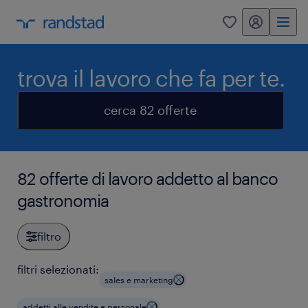
my randstad
0
trova il lavoro che fa per te.
cerca 82 offerte
82 offerte di lavoro addetto al banco
gastronomia
filtro
filtri selezionati:
sales e marketing
addetti alle vendite e personale