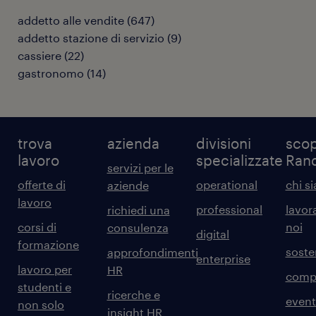
addetto alle vendite
(
647
)
addetto stazione di servizio
(
9
)
cassiere
(
22
)
gastronomo
(
14
)
trova
azienda
divisioni
scop
lavoro
specializzate
Ran
servizi per le
offerte di
operational
chi s
aziende
lavoro
professional
lavor
richiedi una
corsi di
noi
consulenza
digital
formazione
sosten
approfondimenti
enterprise
lavoro per
HR
comp
studenti e
ricerche e
event
non solo
insight HR