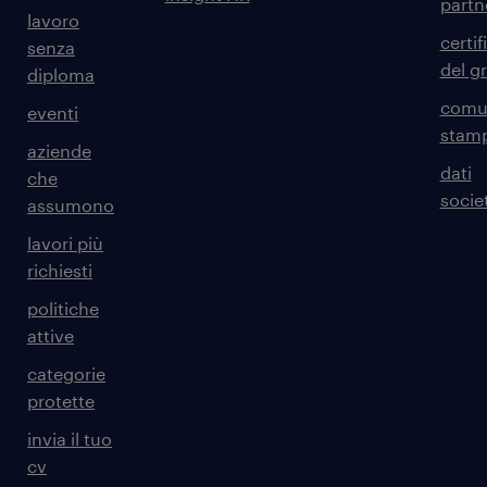
partn
lavoro
certif
senza
del g
diploma
comun
eventi
stam
aziende
dati
che
societ
assumono
lavori più
richiesti
politiche
attive
categorie
protette
invia il tuo
cv