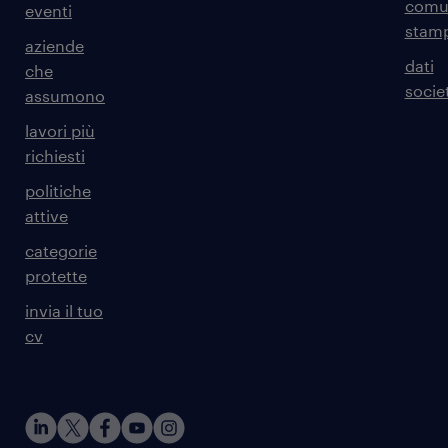
comun
eventi
stam
aziende
dati
che
societ
assumono
lavori più
richiesti
politiche
attive
categorie
protette
invia il tuo
cv