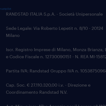
rustpilot
RANDSTAD ITALIA S.p.A. - Società Unipersonale
Sede Legale: Via Roberto Lepetit n. 8/10 - 20124
Milano
Iscr. Registro Imprese di Milano, Monza Brianza, 
e Codice Fiscale n. 12730090151 - N. REA MI-1581
Partita IVA: Randstad Gruppo IVA n. 105387509
Cap. Soc. € 27.110.320,00 i.v. - Direzione e
Coordinamento Randstad N.V.