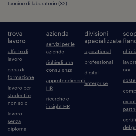
tecnico di laboratorio
(
32
)
trova
azienda
divisioni
scop
lavoro
specializzate
Ran
servizi per le
offerte di
operational
chi s
aziende
lavoro
professional
lavor
richiedi una
corsi di
noi
consulenza
digital
formazione
sosten
approfondimenti
enterprise
lavoro per
HR
comp
studenti e
ricerche e
event
non solo
insight HR
partn
lavoro
certif
senza
del g
diploma