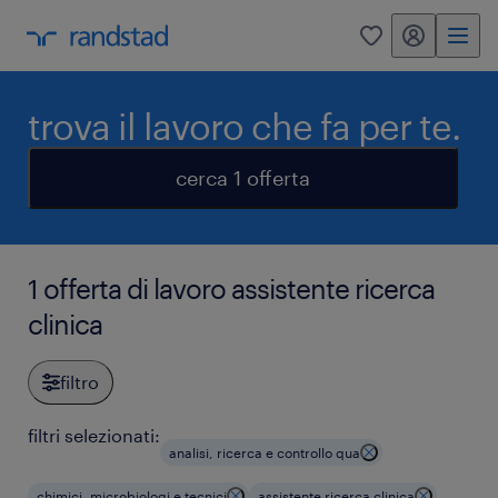
my randstad
0
trova il lavoro che fa per te.
cerca 1 offerta
1 offerta di lavoro assistente ricerca
clinica
filtro
filtri selezionati:
analisi, ricerca e controllo qua
chimici, microbiologi e tecnici
assistente ricerca clinica