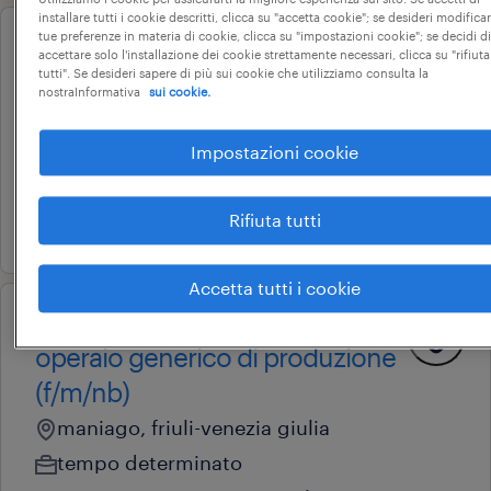
installare tutti i cookie descritti, clicca su "accetta cookie"; se desideri modificar
tue preferenze in materia di cookie, clicca su "impostazioni cookie"; se decidi di
operational
accettare solo l'installazione dei cookie strettamente necessari, clicca su "rifiuta
magazziniere amazon (f/m/nb)
tutti". Se desideri sapere di più sui cookie che utilizziamo consulta la
nostraInformativa
sui cookie.
fiume veneto, friuli-venezia giulia
tempo determinato
Impostazioni cookie
22.000 € - 28.000 € annuale
Rifiuta tutti
23 luglio 2026
Accetta tutti i cookie
operational
operaio generico di produzione
(f/m/nb)
maniago, friuli-venezia giulia
tempo determinato