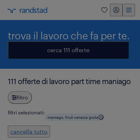
my randstad
0
trova il lavoro che fa per te.
cerca 111 offerte
111 offerte di lavoro part time maniago
filtro
filtri selezionati:
maniago, friuli venezia giulia
cancella tutto