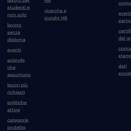
HR
comp
studenti e
ricerche e
event
non solo
insight HR
partn
lavoro
certif
senza
del g
diploma
comun
eventi
stam
aziende
dati
che
societ
assumono
lavori più
richiesti
politiche
attive
categorie
protette