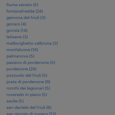
fiume veneto
(
5
)
fontanafredda
(
24
)
gemona del friuli
(
3
)
gonars
(
4
)
gorizia
(
14
)
latisana
(
3
)
malborghetto valbruna
(
3
)
monfalcone
(
16
)
palmanova
(
5
)
pasiano di pordenone
(
5
)
pordenone
(
26
)
pozzuolo del friuli
(
5
)
prata di pordenone
(
9
)
ronchi dei legionari
(
5
)
roveredo in piano
(
5
)
sacile
(
5
)
san daniele del friuli
(
6
)
san giorgio di nogaro
(
13
)