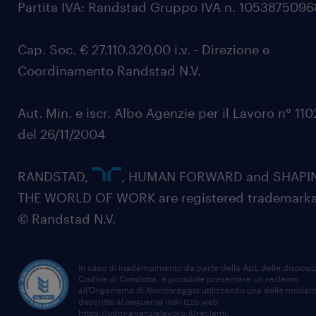
Partita IVA: Randstad Gruppo IVA n. 105387509
Cap. Soc. € 27.110.320,00 i.v. - Direzione e
Coordinamento Randstad N.V.
Aut. Min. e iscr. Albo Agenzie per il Lavoro n° 11
del 26/11/2004
RANDSTAD,
, HUMAN FORWARD and SHAPI
THE WORLD OF WORK are registered trademarks
© Randstad N.V.
In caso di inadempimento da parte della ApL delle disposiz
Codice di Condotta, è possibile presentare un reclamo
all’Organismo di Monitoraggio utilizzando una delle modali
descritte al seguente indirizzo web
https://odm-agenzielavoro.it/reclami
.