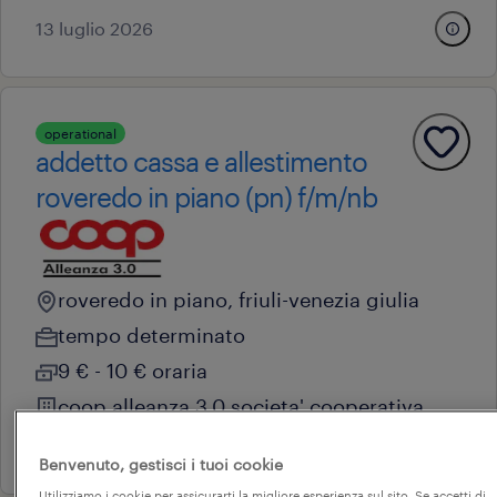
13 luglio 2026
operational
addetto cassa e allestimento
roveredo in piano (pn) f/m/nb
roveredo in piano, friuli-venezia giulia
tempo determinato
9 € - 10 € oraria
coop alleanza 3.0 societa' cooperativa
29 giugno 2026
Benvenuto, gestisci i tuoi cookie
Utilizziamo i cookie per assicurarti la migliore esperienza sul sito. Se accetti di