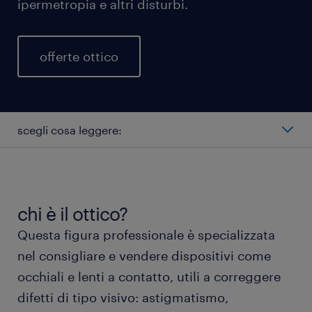
ipermetropia e altri disturbi.
offerte ottico
scegli cosa leggere:
quali ruoli ha l'ottico?
ottico stipendio
chi è il ottico?
Questa figura professionale è specializzata
tipi di ottico
nel consigliare e vendere dispositivi come
occhiali e lenti a contatto, utili a correggere
lavorare come ottico
difetti di tipo visivo: astigmatismo,