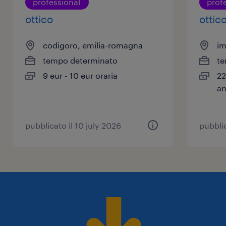
professional
prof
ottico
ottico
codigoro, emilia-romagna
im
tempo determinato
te
9 eur - 10 eur oraria
22
an
pubblicato il 10 july 2026
pubblic