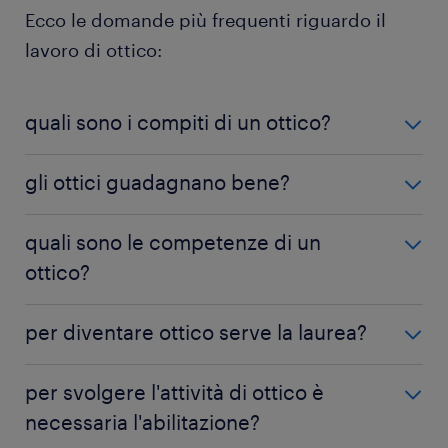
Ecco le domande più frequenti riguardo il
lavoro di ottico:
quali sono i compiti di un ottico?
Un ottico progetta e realizza ausili ottici in relazione
gli ottici guadagnano bene?
alle problematiche visive dei clienti.
Gli ottici, con la giusta esperienza e una continua
quali sono le competenze di un
specializzazione, possono guadagnare fino a €
ottico?
30.000 lordi annui.
Un ottico deve avere una buona manualità e
per diventare ottico serve la laurea?
attenzione al dettaglio e deve essere in grado di
capire le criticità del cliente, per aiutarlo al meglio.
No. Per diventare ottico non è obbligatoria la laurea,
per svolgere l'attività di ottico è
ma è consigliata se l'obiettivo è quello di ottenere
necessaria l'abilitazione?
maggiori conoscenze nel settore ottico.