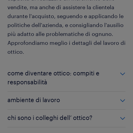
vendite, ma anche di assistere la clientela
durante l'acquisto, seguendo e applicando le
politiche dell'azienda, e consigliando l'ausilio
più adatto alle problematiche di ognuno.
Approfondiamo meglio i dettagli del lavoro di
ottico.
come diventare ottico: compiti e
responsabilità
Un ottico svolge i seguenti compiti:
ambiente di lavoro
realizzare ausili ottici: seguendo le direttive della
L'ottico lavora in vari ambienti, dai negozi all'interno
chi sono i colleghi dell’ ottico?
prescrizione di un medico oculista e
di grossi centri commerciali ai negozi al dettaglio
rispettando la normativa in vigore, l’ottico
specializzati, oppure all'interno di laboratori e
A seconda del datore di lavoro e del settore in cui