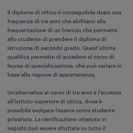
che cooperano con il negozio: quando non
dispone di un prodotto direttamente in casa
Il diploma di ottico è conseguibile dopo una
l’ottico provvede ad ordinarlo insieme a diversi
frequenza di tre anni che abilitano alla
ausili di vario tipo e per tutte le evenienze
frequentazione di un biennio che permette
offrire consulenze e preventivi sulla base di
allo studente di prendere il diploma di
misurazioni visive
istruzione di secondo grado. Quest'ultima
qualifica permette di accedere al corso di
laurea di specializzazione, che può variare in
base alla regione di appartenenza.
Un'alternativa al corso di tre anni è l'accesso
all'istituto superiore di ottica, dove è
possibile svolgere l'esame come studente
privatista. La certificazione ottenuta in
seguito può essere sfruttata su tutto il