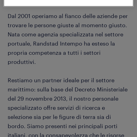
Dal 2001 operiamo al fianco delle aziende per
trovare le persone giuste al momento giusto.
Nata come agenzia specializzata nel settore
portuale, Randstad Intempo ha esteso la
propria competenza a tutti i settori
produttivi.
Restiamo un partner ideale per il settore
marittimo: sulla base del Decreto Ministeriale
del 29 novembre 2013, il nostro personale
specializzato offre servizi di ricerca e
selezione sia per le figure di terra sia di
bordo. Siamo presenti nei principali porti
italiani, con la consapevolezza che le risorse