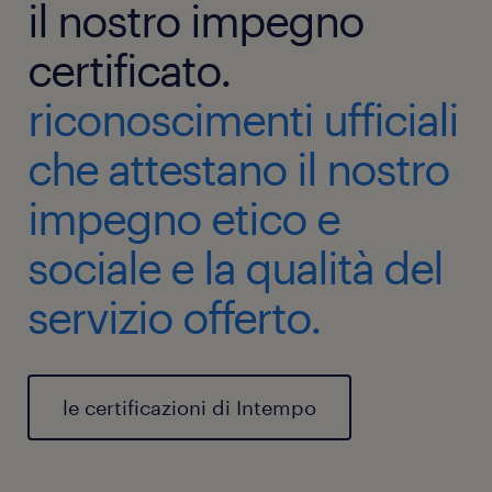
il nostro impegno
di terra (ruoli amministrativi, logistici, tecnici e di
agenzia) sia per il personale di bordo (ufficiali,
certificato.
equipaggio qualificato, personale di macchina e di
coperta).
riconoscimenti ufficiali
che attestano il nostro
impegno etico e
sociale e la qualità del
servizio offerto.
le certificazioni di Intempo