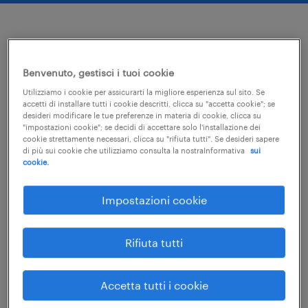
chi siamo
Benvenuto, gestisci i tuoi cookie
flessibilità e competenza per aziende e
Utilizziamo i cookie per assicurarti la migliore esperienza sul sito. Se
talenti.
accetti di installare tutti i cookie descritti, clicca su "accetta cookie"; se
desideri modificare le tue preferenze in materia di cookie, clicca su
"impostazioni cookie"; se decidi di accettare solo l'installazione dei
Dalla nostra esperienza unica "sul campo",
cookie strettamente necessari, clicca su "rifiuta tutti". Se desideri sapere
di più sui cookie che utilizziamo consulta la nostraInformativa
sui
abbiamo portato la flessibilità delle soluzioni
cookie.
e la costante personalizzazione dei servizi
come elementi distintivi del nostro
Impostazioni cookie
approccio. Queste competenze organizzative,
unite all'uso di strumenti digitali, ci
Rifiuta tutti
permettono di soddisfare in tempo reale le
aspettative dei clienti, consolidando la nostra
Accetta tutti i cookie
crescita su tutto il territorio nazionale.