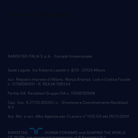
RANDSTAD ITALIA S.p.A. - Società Unipersonale
Sede Legale: Via Roberto Lepetit n. 8/10 - 20124 Milano
Iscr. Registro Imprese di Milano, Monza Brianza, Lodi e Codice Fiscale
n. 12730090151 - N. REA MI-1581244
Partita IVA: Randstad Gruppo IVA n. 10538750968
Cap. Soc. € 27.110.320,00 i.v. - Direzione e Coordinamento Randstad
N.V.
Aut. Min. e iscr. Albo Agenzie per il Lavoro n° 1102-SG del 26/11/2004
RANDSTAD,
, HUMAN FORWARD and SHAPING THE WORLD
OF WORK are registered trademarks of © Randstad N.V.