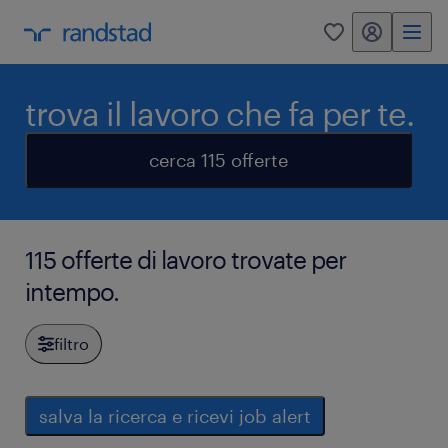
my randstad
0
trova il lavoro che fa per te.
cerca 115 offerte
115 offerte di lavoro trovate per
intempo.
filtro
salva la ricerca e ricevi job alert