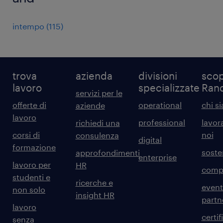
intempo
(
115
)
trova
azienda
divisioni
scop
lavoro
specializzate
Ran
servizi per le
offerte di
operational
chi s
aziende
lavoro
professional
lavor
richiedi una
corsi di
noi
consulenza
digital
formazione
sosten
approfondimenti
enterprise
lavoro per
HR
comp
studenti e
ricerche e
event
non solo
insight HR
partn
lavoro
certif
senza