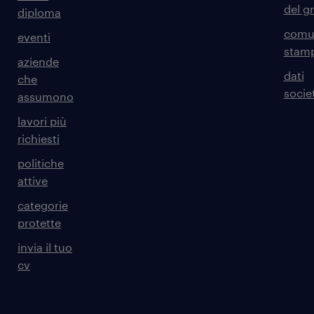
del g
diploma
comun
eventi
stam
aziende
dati
che
societ
assumono
lavori più
richiesti
politiche
attive
categorie
protette
invia il tuo
cv