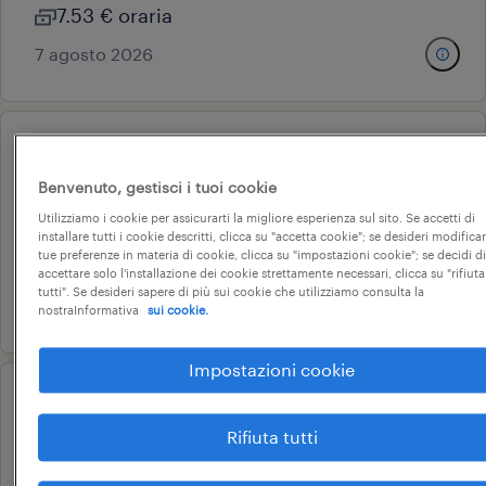
7.53 € oraria
7 agosto 2026
oss / adb (f/m/nb) - zona versilia
Benvenuto, gestisci i tuoi cookie
camaiore, toscana
Utilizziamo i cookie per assicurarti la migliore esperienza sul sito. Se accetti di
tempo determinato
installare tutti i cookie descritti, clicca su "accetta cookie"; se desideri modificar
tue preferenze in materia di cookie, clicca su "impostazioni cookie"; se decidi di
9.38 € oraria
accettare solo l'installazione dei cookie strettamente necessari, clicca su "rifiuta
tutti". Se desideri sapere di più sui cookie che utilizziamo consulta la
7 agosto 2026
nostraInformativa
sui cookie.
Impostazioni cookie
mulettista (f/m/nb) - lodi
Rifiuta tutti
livorno, toscana
tempo determinato