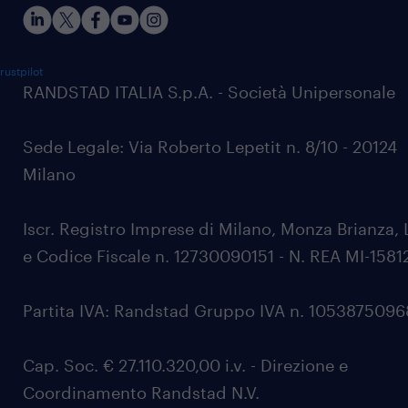
rustpilot
RANDSTAD ITALIA S.p.A. - Società Unipersonale
Sede Legale: Via Roberto Lepetit n. 8/10 - 20124
Milano
Iscr. Registro Imprese di Milano, Monza Brianza, 
e Codice Fiscale n. 12730090151 - N. REA MI-1581
Partita IVA: Randstad Gruppo IVA n. 105387509
Cap. Soc. € 27.110.320,00 i.v. - Direzione e
Coordinamento Randstad N.V.