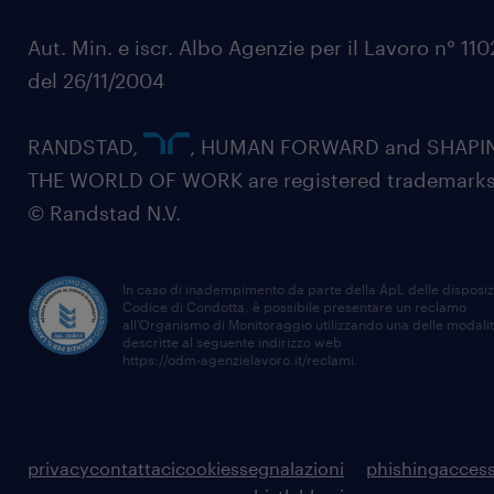
Aut. Min. e iscr. Albo Agenzie per il Lavoro n° 11
del 26/11/2004
RANDSTAD,
, HUMAN FORWARD and SHAPI
THE WORLD OF WORK are registered trademarks
© Randstad N.V.
In caso di inadempimento da parte della ApL delle disposiz
Codice di Condotta, è possibile presentare un reclamo
all’Organismo di Monitoraggio utilizzando una delle modali
descritte al seguente indirizzo web
https://odm-agenzielavoro.it/reclami
.
privacy
contattaci
cookies
segnalazioni
phishing
access