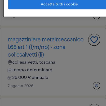
Accetta tutti i cookie
1.979.37 € mensile
7 agosto 2026
magazziniere metalmeccanico
l.68 art 1 (f/m/nb) - zona
collesalvetti (li)
collesalvetti, toscana
tempo determinato
26.000 € annuale
7 agosto 2026