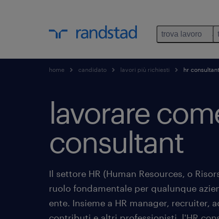
trova lavoro
home
candidato
lavori più richiesti
hr consultan
lavorare com
consultant
Il settore HR (Human Resources, o Riso
ruolo fondamentale per qualunque azien
ente. Insieme a HR manager, recruiter, 
contributi e altri professionisti, l'HR co