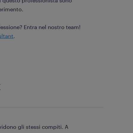
di questo professionista sono
ferimento.
fessione? Entra nel nostro team!
ltant
.
t
vidono gli stessi compiti. A