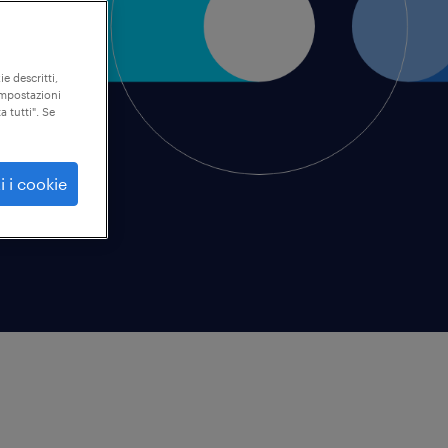
ie descritti,
"impostazioni
a tutti". Se
i i cookie