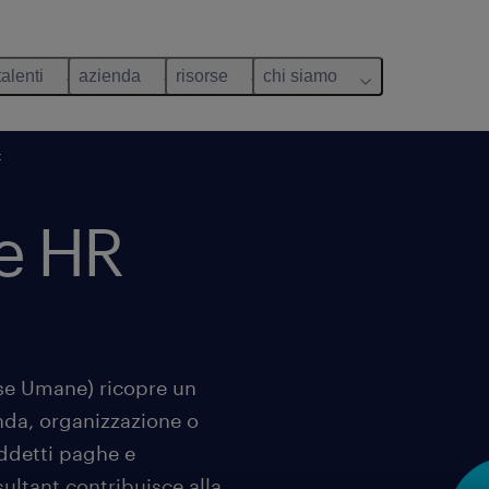
talenti
azienda
risorse
chi siamo
t
e HR
rse Umane) ricopre un
da, organizzazione o
addetti paghe e
nsultant contribuisce alla