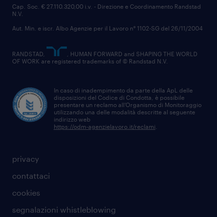
Cap. Soc. € 27.110.320,00 i.v. - Direzione e Coordinamento Randstad
N.V.
Aut. Min. e iscr. Albo Agenzie per il Lavoro n° 1102-SG del 26/11/2004
RANDSTAD,
, HUMAN FORWARD and SHAPING THE WORLD
OF WORK are registered trademarks of © Randstad N.V.
In caso di inadempimento da parte della ApL delle
disposizioni del Codice di Condotta, è possibile
presentare un reclamo all’Organismo di Monitoraggio
utilizzando una delle modalità descritte al seguente
indirizzo web
https://odm-agenzielavoro.it/reclami
.
privacy
contattaci
cookies
segnalazioni whistleblowing