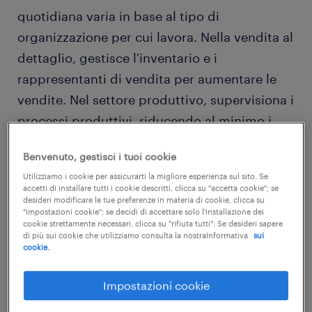
quotidiana varia in base al tipo di
organizzazione per cui lavora. Nella vendita al
dettaglio, gestisce l'inventario e i
rappresentanti di vendita per aumentare le
vendite. Nel settore produttivo, supervisiona i
processi produttivi, riducendo al minimo i
costi, senza influire sugli standard di qualità.
Benvenuto, gestisci i tuoi cookie
Nel settore edile, si assicura che tutti i
Utilizziamo i cookie per assicurarti la migliore esperienza sul sito. Se
materiali siano utilizzati come previsto e
accetti di installare tutti i cookie descritti, clicca su "accetta cookie"; se
desideri modificare le tue preferenze in materia di cookie, clicca su
gestisce i lavoratori in loco. Nel settore
"impostazioni cookie"; se decidi di accettare solo l'installazione dei
sanitario, coordina lo svolgimento dell'attività
cookie strettamente necessari, clicca su "rifiuta tutti". Se desideri sapere
di più sui cookie che utilizziamo consulta la nostraInformativa
sui
quotidiana, gestendo le risorse umane e
cookie.
quelle materiali, coordinando processi e
Impostazioni cookie
procedure in modo che i servizi erogati siano
i migliori per l'utenza.