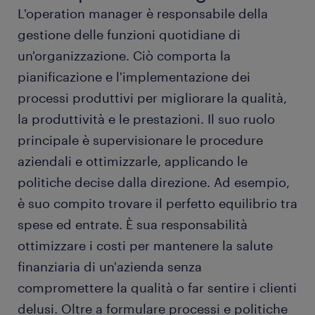
L'operation manager è responsabile della
tipi di operation manager
gestione delle funzioni quotidiane di
un'organizzazione. Ciò comporta la
lavorare come operation manager
pianificazione e l'implementazione dei
processi produttivi per migliorare la qualità,
istruzione e competenze
la produttività e le prestazioni. Il suo ruolo
principale è supervisionare le procedure
FAQ sul lavoro come operation manager
aziendali e ottimizzarle, applicando le
politiche decise dalla direzione. Ad esempio,
è suo compito trovare il perfetto equilibrio tra
spese ed entrate. È sua responsabilità
ottimizzare i costi per mantenere la salute
finanziaria di un'azienda senza
compromettere la qualità o far sentire i clienti
delusi. Oltre a formulare processi e politiche