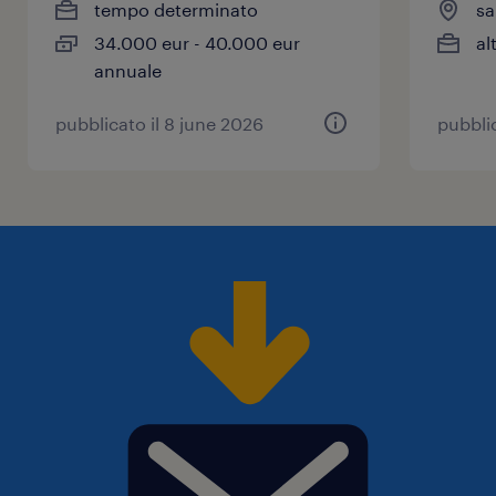
tempo determinato
sa
34.000 eur - 40.000 eur
al
annuale
pubblicato il 8 june 2026
pubblic