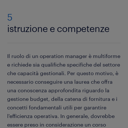
seguiranno nel percorso di crescita delle tue
pianificazione strategica: i responsabili operativi
competenze
sono coinvolti nella pianificazione strategica
5
degli obiettivi aziendali e nell'ottimizzazione dei
un network di
importanti aziende
che si affidano
processi aziendali. Possono determinare le
istruzione e competenze
a Randstad per la ricerca e selezione dei loro
migliori strategie di marketing per aumentare le
talenti
entrate o trovare metodi di produzione
economicamente vantaggiosi.
Il ruolo di un operation manager è multiforme
e richiede sia qualifiche specifiche del settore
che capacità gestionali. Per questo motivo, è
necessario conseguire una laurea che offra
una conoscenza approfondita riguardo la
gestione budget, della catena di fornitura e i
concetti fondamentali utili per garantire
l'efficienza operativa. In generale, dovrebbe
essere preso in considerazione un corso