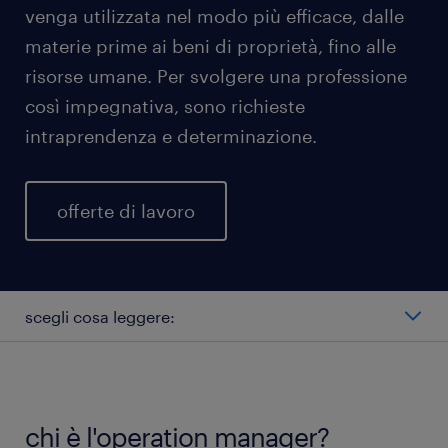
venga utilizzata nel modo più efficace, dalle
materie prime ai beni di proprietà, fino alle
risorse umane. Per svolgere una professione
così impegnativa, sono richieste
intraprendenza e determinazione.
offerte di lavoro
scegli cosa leggere:
quali ruoli ha l'operation manager?
operation manager stipendio medio
chi è l'operation manager?