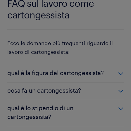
FAQ sul lavoro come
cartongessista
Ecco le domande più frequenti riguardo il
lavoro di cartongessista:
qual è la figura del cartongessista?
Un cartongessista è un professionista del settore
cosa fa un cartongessista?
edile che applica gesso e altre miscele su
determinate superfici come pareti o soffitti,
Un cartongessista si occupa di aggiungere strati di
qual è lo stipendio di un
occupandosi anche della loro parte decorativa e
cartongesso alle superfici esterne o interne di una
creando ornamenti artistici.
cartongessista?
casa o di un edificio, per fornirgli maggiore
isolamento e insonorizzazione, ma anche per creare
Lo stipendio medio, in Italia, per un cartongessista è