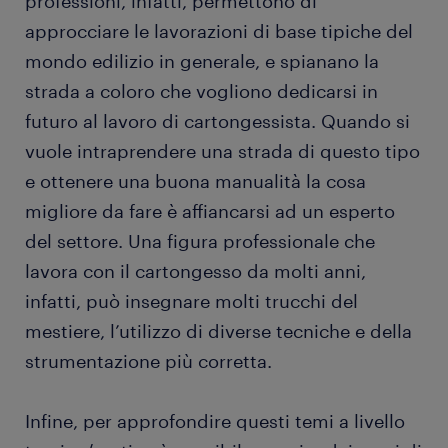
professioni, infatti, permettono di
la formatura.
approcciare le lavorazioni di base tipiche del
applicare rivestimenti protettivi: anche la fase di
mondo edilizio in generale, e spianano la
finitura è importante per un risultato duraturo.
strada a coloro che vogliono dedicarsi in
Il cartongessista applica cere o sigillanti
futuro al lavoro di cartongessista. Quando si
rendendo la superficie liscia e omogenea,
vuole intraprendere una strada di questo tipo
piacevole al tocco.
e ottenere una buona manualità la cosa
occuparsi di riparazioni ordinarie o
migliore da fare è affiancarsi ad un esperto
straordinarie: oltre a realizzare strutture ex
novo, il cartongessista si occupa anche di
del settore. Una figura professionale che
riparazioni e progetti di ristrutturazione, sia
lavora con il cartongesso da molti anni,
all'interno di case che all'esterno. Spesso in
infatti, può insegnare molti trucchi del
questi casi deve prima rimuovere il vecchio
mestiere, l’utilizzo di diverse tecniche e della
cartongesso e applicare un nuovo strato.
strumentazione più corretta.
Infine, per approfondire questi temi a livello