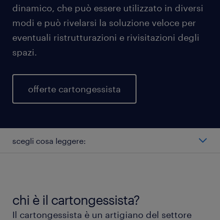
dinamico, che può essere utilizzato in diversi
modi e può rivelarsi la soluzione veloce per
eventuali ristrutturazioni e rivisitazioni degli
spazi.
offerte cartongessista
scegli cosa leggere:
quali ruoli ha il cartongessista?
cartongessista stipendio
chi è il cartongessista?
Il cartongessista è un artigiano del settore