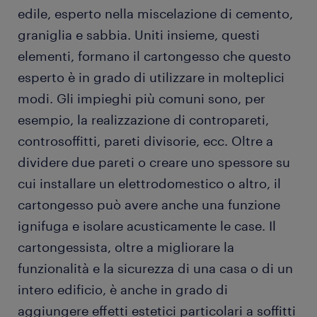
tipi di cartongessista
edile, esperto nella miscelazione di cemento,
graniglia e sabbia. Uniti insieme, questi
lavorare come cartongessista
elementi, formano il cartongesso che questo
esperto è in grado di utilizzare in molteplici
istruzione e competenze
modi. Gli impieghi più comuni sono, per
esempio, la realizzazione di contropareti,
FAQ sul lavoro come cartongessista
controsoffitti, pareti divisorie, ecc. Oltre a
dividere due pareti o creare uno spessore su
cui installare un elettrodomestico o altro, il
cartongesso può avere anche una funzione
ignifuga e isolare acusticamente le case. Il
cartongessista, oltre a migliorare la
funzionalità e la sicurezza di una casa o di un
intero edificio, è anche in grado di
aggiungere effetti estetici particolari a soffitti