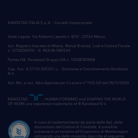
RANDSTAD ITALIA S.p.A. - Società Unipersonale
Sede Legale: Via Roberto Lepetit n. 8/10 - 20124 Milano
Iscr. Registro Imprese di Milano, Monza Brianza, Lodi e Codice Fiscale
n. 12730090151 - N. REA MI-1581244
Partita IVA: Randstad Gruppo IVA n. 10538750968
Cap. Soc. € 27.110.320,00 i.v. - Direzione e Coordinamento Randstad
N.V.
Aut. Min. e iscr. Albo Agenzie per il Lavoro n° 1102-SG del 26/11/2004
RANDSTAD,
, HUMAN FORWARD and SHAPING THE WORLD
OF WORK are registered trademarks of © Randstad N.V.
In caso di inadempimento da parte della ApL delle
disposizioni del Codice di Condotta, è possibile
presentare un reclamo all’Organismo di Monitoraggio
utilizzando una delle modalità descritte al seguente