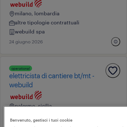
milano, lombardia
altre tipologie contrattuali
webuild spa
24 giugno 2026
operational
elettricista di cantiere bt/mt -
webuild
palermo, sicilia
altre tipologie contrattuali
Benvenuto, gestisci i tuoi cookie
webuild spa