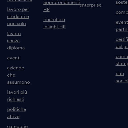
sosten
approfondimenti
enterprise
lavoro per
HR
comp
studenti e
ricerche e
event
non solo
insight HR
partn
lavoro
certif
senza
del g
diploma
comun
eventi
stam
aziende
dati
che
societ
assumono
lavori più
richiesti
politiche
attive
categorie