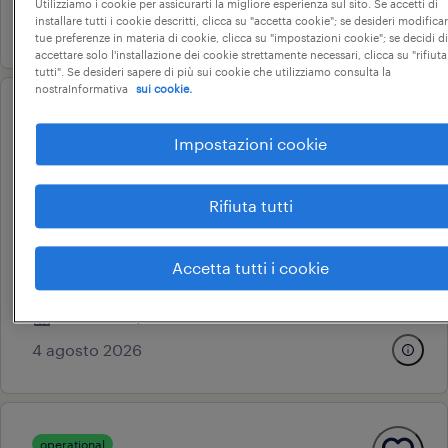
Utilizziamo i cookie per assicurarti la migliore esperienza sul sito. Se accetti di
installare tutti i cookie descritti, clicca su "accetta cookie"; se desideri modificar
20 luglio 2026
tue preferenze in materia di cookie, clicca su "impostazioni cookie"; se decidi di
accettare solo l'installazione dei cookie strettamente necessari, clicca su "rifiuta
tutti". Se desideri sapere di più sui cookie che utilizziamo consulta la
nostraInformativa
sui cookie.
operational
elettricista di cantiere bt/mt -
Impostazioni cookie
webuild
Rifiuta tutti
palermo, sicilia
Accetta tutti i cookie
altre tipologie contrattuali
webuild spa
4 agosto 2026
operational