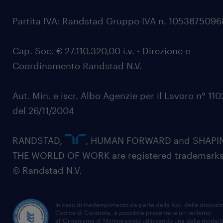
Partita IVA: Randstad Gruppo IVA n. 105387509
Cap. Soc. € 27.110.320,00 i.v. - Direzione e
Coordinamento Randstad N.V.
Aut. Min. e iscr. Albo Agenzie per il Lavoro n° 11
del 26/11/2004
RANDSTAD,
, HUMAN FORWARD and SHAPI
THE WORLD OF WORK are registered trademarks
© Randstad N.V.
In caso di inadempimento da parte della ApL delle disposiz
Codice di Condotta, è possibile presentare un reclamo
all’Organismo di Monitoraggio utilizzando una delle modali