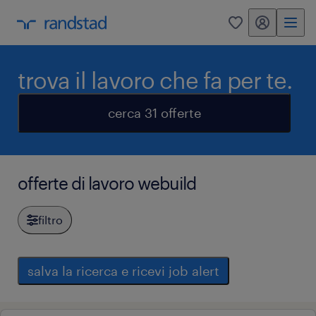
my randstad
0
trova il lavoro che fa per te.
cerca 31 offerte
offerte di lavoro webuild
filtro
salva la ricerca e ricevi job alert