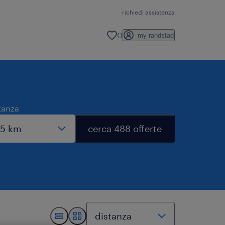
richiedi assistenza
0
my randstad
tanza
cerca 488 offerte