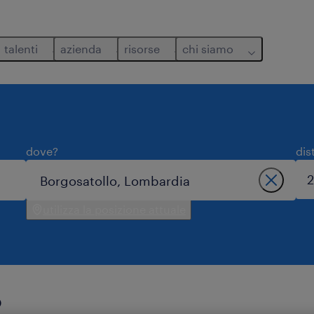
talenti
azienda
risorse
chi siamo
dove?
dis
utilizza la posizione attuale
o