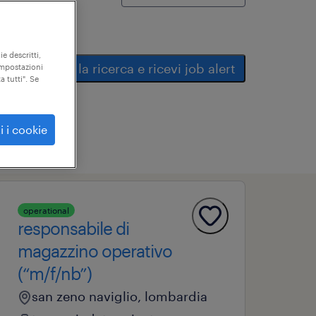
ie descritti,
salva la ricerca e ricevi job alert
"impostazioni
a tutti". Se
i i cookie
operational
responsabile di
magazzino operativo
(“m/f/nb”)
san zeno naviglio, lombardia