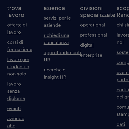
trova
azienda
divisioni
scop
lavoro
specializzate
Ran
servizi per le
offerte di
operational
chi s
aziende
lavoro
professional
lavor
richiedi una
corsi di
noi
consulenza
digital
formazione
sosten
approfondimenti
enterprise
lavoro per
HR
comp
studenti e
ricerche e
event
non solo
insight HR
partn
lavoro
certif
senza
del g
diploma
comun
eventi
stam
aziende
dati
che