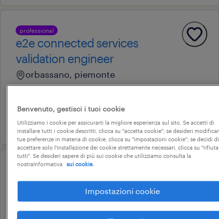
professional
e2e connected services
validation engineer
orbassano, piemonte
tempo indeterminato
26.000 € - 30.000 € annuale
Benvenuto, gestisci i tuoi cookie
5 agosto 2026
Utilizziamo i cookie per assicurarti la migliore esperienza sul sito. Se accetti di
installare tutti i cookie descritti, clicca su "accetta cookie"; se desideri modificar
tue preferenze in materia di cookie, clicca su "impostazioni cookie"; se decidi di
accettare solo l'installazione dei cookie strettamente necessari, clicca su "rifiuta
tutti". Se desideri sapere di più sui cookie che utilizziamo consulta la
nostraInformativa
sui cookie.
professional
ingegnere elettronico
Impostazioni cookie
meccatronico-categorie
protette l 68/99