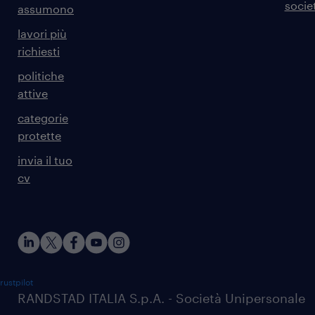
societ
assumono
lavori più
richiesti
politiche
attive
categorie
protette
invia il tuo
cv
rustpilot
RANDSTAD ITALIA S.p.A. - Società Unipersonale