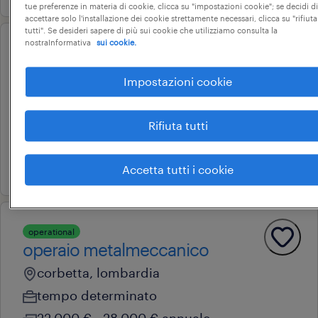
tue preferenze in materia di cookie, clicca su "impostazioni cookie"; se decidi di
accettare solo l'installazione dei cookie strettamente necessari, clicca su "rifiuta
tutti". Se desideri sapere di più sui cookie che utilizziamo consulta la
nostraInformativa
sui cookie.
operational
operaio metalmeccanico
Impostazioni cookie
corbetta, lombardia
tempo determinato
Rifiuta tutti
22.000 € - 28.000 € annuale
17 luglio 2026
Accetta tutti i cookie
operational
operaio metalmeccanico
corbetta, lombardia
tempo determinato