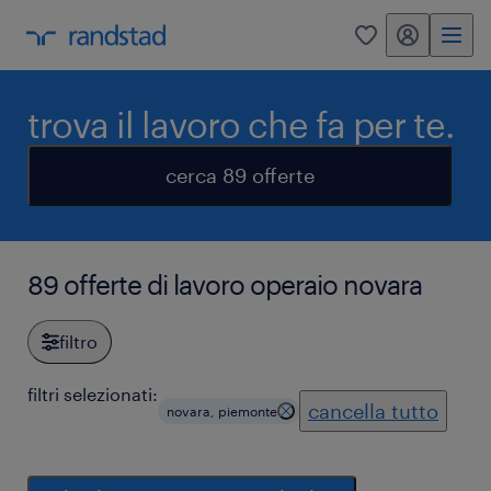
my randstad
0
trova il lavoro che fa per te.
cerca 89 offerte
89 offerte di lavoro operaio novara
filtro
filtri selezionati:
cancella tutto
novara, piemonte