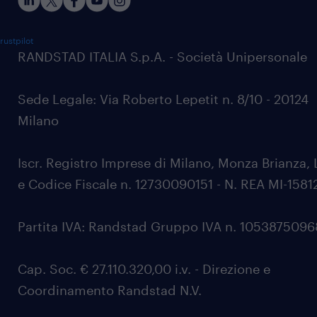
rustpilot
RANDSTAD ITALIA S.p.A. - Società Unipersonale
Sede Legale: Via Roberto Lepetit n. 8/10 - 20124
Milano
Iscr. Registro Imprese di Milano, Monza Brianza, 
e Codice Fiscale n. 12730090151 - N. REA MI-1581
Partita IVA: Randstad Gruppo IVA n. 105387509
Cap. Soc. € 27.110.320,00 i.v. - Direzione e
Coordinamento Randstad N.V.