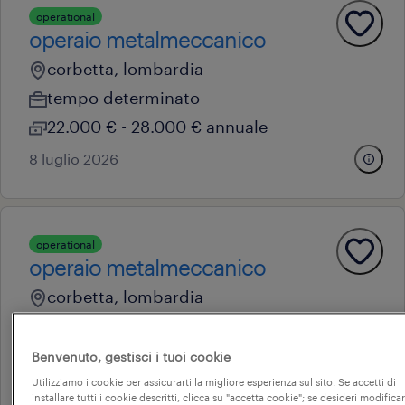
operational
operaio metalmeccanico
corbetta, lombardia
tempo determinato
22.000 € - 28.000 € annuale
8 luglio 2026
operational
operaio metalmeccanico
corbetta, lombardia
tempo determinato
22.000 € - 28.000 € annuale
Benvenuto, gestisci i tuoi cookie
Utilizziamo i cookie per assicurarti la migliore esperienza sul sito. Se accetti di
26 giugno 2026
installare tutti i cookie descritti, clicca su "accetta cookie"; se desideri modificar