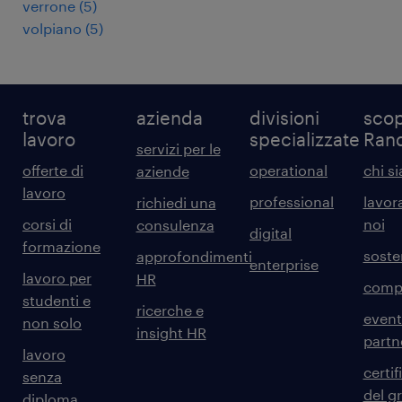
verrone
(
5
)
volpiano
(
5
)
trova
azienda
divisioni
scop
lavoro
specializzate
Ran
servizi per le
offerte di
operational
chi s
aziende
lavoro
professional
lavor
richiedi una
corsi di
noi
consulenza
digital
formazione
sosten
approfondimenti
enterprise
lavoro per
HR
comp
studenti e
ricerche e
event
non solo
insight HR
partn
lavoro
certif
senza
del g
diploma