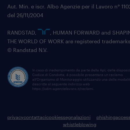
Aut. Min. e iscr. Albo Agenzie per il Lavoro n° 11
del 26/11/2004
RANDSTAD,
, HUMAN FORWARD and SHAPI
THE WORLD OF WORK are registered trademarks
© Randstad N.V.
In caso di inadempimento da parte della ApL delle disposiz
Codice di Condotta, è possibile presentare un reclamo
all’Organismo di Monitoraggio utilizzando una delle modali
descritte al seguente indirizzo web
https://odm-agenzielavoro.it/reclami
.
privacy
contattaci
cookies
segnalazioni
phishing
access
whistleblowing