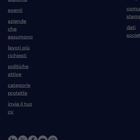
comun
eventi
stam
aziende
dati
che
societ
assumono
lavori più
richiesti
politiche
attive
categorie
protette
invia il tuo
cv