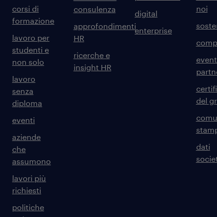
corsi di
noi
consulenza
digital
formazione
sosten
approfondimenti
enterprise
lavoro per
HR
comp
studenti e
ricerche e
event
non solo
insight HR
partn
lavoro
certif
senza
del g
diploma
comun
eventi
stam
aziende
dati
che
societ
assumono
lavori più
richiesti
politiche