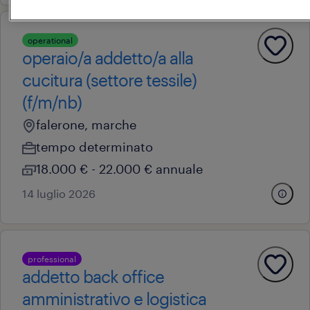
operational
operaio/a addetto/a alla
cucitura (settore tessile)
(f/m/nb)
falerone, marche
tempo determinato
18.000 € - 22.000 € annuale
14 luglio 2026
professional
addetto back office
amministrativo e logistica