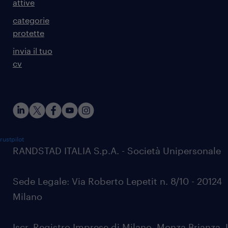
attive
categorie
protette
invia il tuo
cv
rustpilot
RANDSTAD ITALIA S.p.A. - Società Unipersonale
Sede Legale: Via Roberto Lepetit n. 8/10 - 20124
Milano
Iscr. Registro Imprese di Milano, Monza Brianza, 