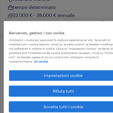
tempo determinato
22.000 € - 28.000 € annuale
5 agosto 2026
Benvenuto, gestisci i tuoi cookie
Utilizziamo i cookie per assicurarti la migliore esperienza sul sito. Se accetti di
installare tutti i cookie descritti, clicca su "accetta cookie"; se desideri modificar
professional
tue preferenze in materia di cookie, clicca su "impostazioni cookie"; se decidi di
addetto back office
accettare solo l'installazione dei cookie strettamente necessari, clicca su "rifiuta
tutti". Se desideri sapere di più sui cookie che utilizziamo consulta la
commerciale e logistica
nostraInformativa
sui cookie.
(m/f/nb)
Impostazioni cookie
matelica, marche
tempo determinato
Rifiuta tutti
22.000 € - 26.000 € annuale
3 agosto 2026
Accetta tutti i cookie