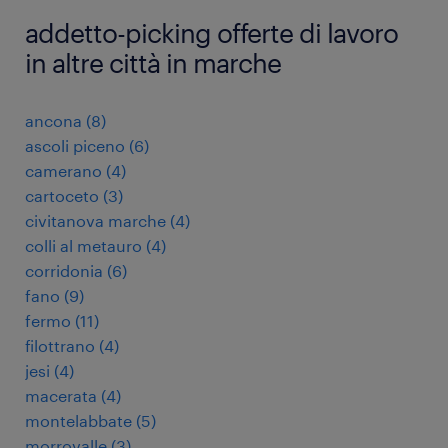
addetto-picking offerte di lavoro
in altre città in marche
ancona
(
8
)
ascoli piceno
(
6
)
camerano
(
4
)
cartoceto
(
3
)
civitanova marche
(
4
)
colli al metauro
(
4
)
corridonia
(
6
)
fano
(
9
)
fermo
(
11
)
filottrano
(
4
)
jesi
(
4
)
macerata
(
4
)
montelabbate
(
5
)
morrovalle
(
3
)