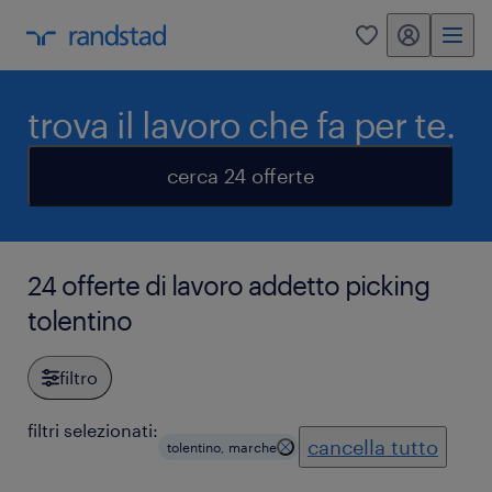
my randstad
0
trova il lavoro che fa per te.
cerca 24 offerte
24 offerte di lavoro addetto picking
tolentino
filtro
filtri selezionati:
cancella tutto
tolentino, marche