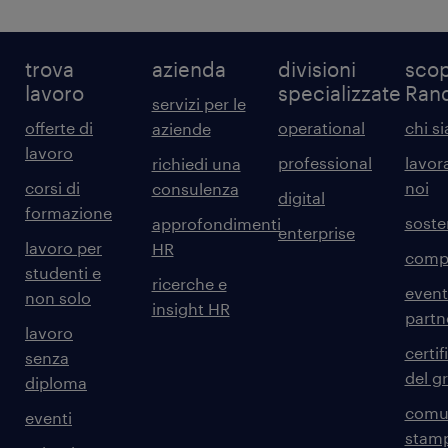
trova
azienda
divisioni
scop
lavoro
specializzate
Ran
servizi per le
offerte di
operational
chi s
aziende
lavoro
professional
lavor
richiedi una
corsi di
noi
consulenza
digital
formazione
sosten
approfondimenti
enterprise
lavoro per
HR
comp
studenti e
ricerche e
event
non solo
insight HR
partn
lavoro
certif
senza
del g
diploma
comun
eventi
stam