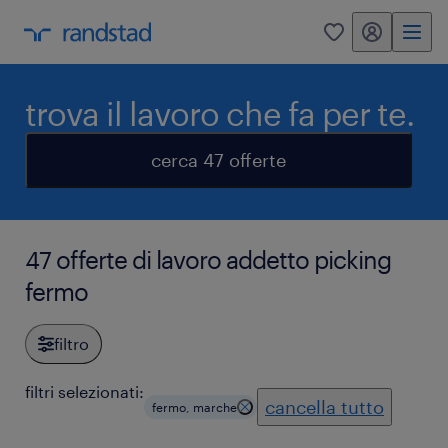
my randstad
0
trova il lavoro che fa per te.
cerca 47 offerte
47 offerte di lavoro addetto picking
fermo
filtro
filtri selezionati:
cancella tutto
fermo, marche