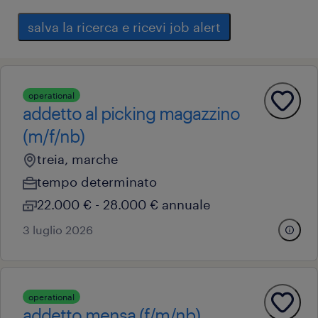
salva la ricerca e ricevi job alert
operational
addetto al picking magazzino
(m/f/nb)
treia, marche
tempo determinato
22.000 € - 28.000 € annuale
3 luglio 2026
operational
addetto mensa (f/m/nb)