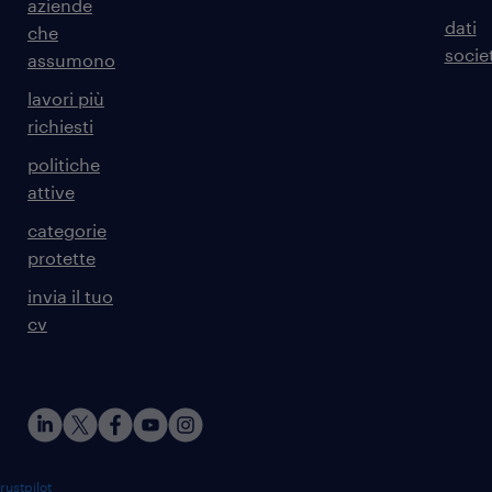
aziende
dati
che
societ
assumono
lavori più
richiesti
politiche
attive
categorie
protette
invia il tuo
cv
rustpilot