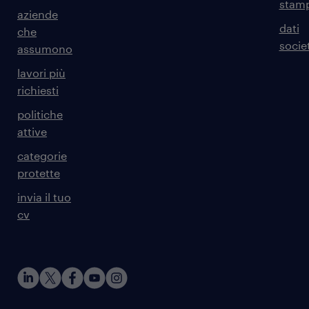
stam
aziende
dati
che
societ
assumono
lavori più
richiesti
politiche
attive
categorie
protette
invia il tuo
cv