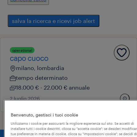
salva la ricerca e ricevi job alert
operational
capo cuoco
milano, lombardia
tempo determinato
18.000 € - 22.000 € annuale
2 luglio 2026
Benvenuto, gestisci i tuoi cookie
Utilizziamo i cookie per assicurarti la migliore esperienza sul sito. Se accetti di
installare tutti i cookie descritti, clicca su "accetta cookie"; se desideri modificar
tue preferenze in materia di cookie, clicca su "impostazioni cookie"; se decidi di