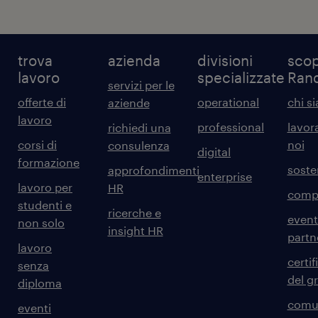
trova
azienda
divisioni
scop
lavoro
specializzate
Ran
servizi per le
offerte di
operational
chi s
aziende
lavoro
professional
lavor
richiedi una
corsi di
noi
consulenza
digital
formazione
sosten
approfondimenti
enterprise
lavoro per
HR
comp
studenti e
ricerche e
event
non solo
insight HR
partn
lavoro
certif
senza
del g
diploma
comun
eventi