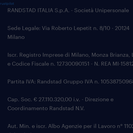
rustpilot
RANDSTAD ITALIA S.p.A. - Società Unipersonale
Sede Legale: Via Roberto Lepetit n. 8/10 - 20124
Milano
Iscr. Registro Imprese di Milano, Monza Brianza, 
e Codice Fiscale n. 12730090151 - N. REA MI-1581
Partita IVA: Randstad Gruppo IVA n. 105387509
Cap. Soc. € 27.110.320,00 i.v. - Direzione e
Coordinamento Randstad N.V.
Aut. Min. e iscr. Albo Agenzie per il Lavoro n° 11