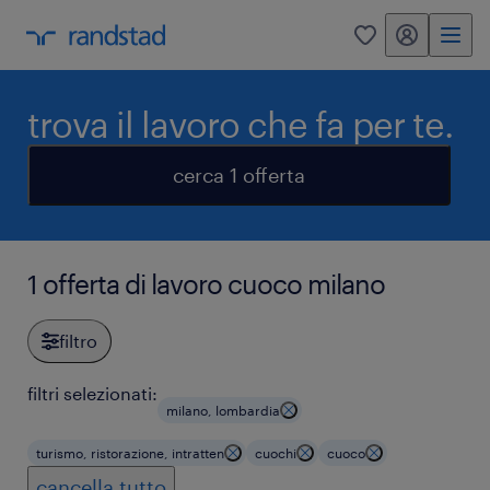
my randstad
0
trova il lavoro che fa per te.
cerca 1 offerta
1 offerta di lavoro cuoco milano
filtro
filtri selezionati:
milano, lombardia
turismo, ristorazione, intratten
cuochi
cuoco
cancella tutto