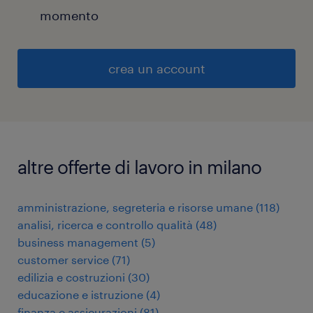
momento
crea un account
altre offerte di lavoro in milano
amministrazione, segreteria e risorse umane
(
118
)
analisi, ricerca e controllo qualità
(
48
)
business management
(
5
)
customer service
(
71
)
edilizia e costruzioni
(
30
)
educazione e istruzione
(
4
)
finanza e assicurazioni
(
81
)