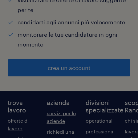
visualizzare le offerte di lavoro suggerite
per te
candidarti agli annunci più velocemente
monitorare le tue candidature in ogni
momento
crea un account
trova
azienda
divisioni
scop
lavoro
specializzate
Ran
servizi per le
offerte di
operational
chi s
aziende
lavoro
professional
lavor
richiedi una