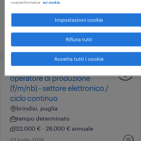
nostraInformativa
sui cookie.
brindisi, puglia
tempo determinato
Impostazioni cookie
22.000 € - 28.000 € annuale
Rifiuta tutti
24 luglio 2026
Accetta tutti i cookie
operational
operatore di produzione
(f/m/nb) - settore elettronico /
ciclo continuo
brindisi, puglia
tempo determinato
22.000 € - 28.000 € annuale
23 luglio 2026