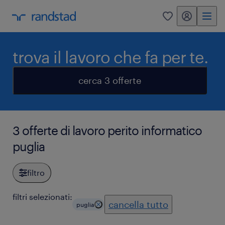
my randstad
0
trova il lavoro che fa per te.
cerca 3 offerte
3 offerte di lavoro perito informatico
puglia
filtro
filtri selezionati:
cancella tutto
puglia