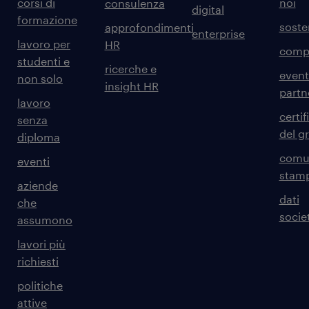
corsi di
noi
consulenza
digital
formazione
sosten
approfondimenti
enterprise
lavoro per
HR
comp
studenti e
ricerche e
event
non solo
insight HR
partn
lavoro
certif
senza
del g
diploma
comun
eventi
stam
aziende
dati
che
societ
assumono
lavori più
richiesti
politiche
attive