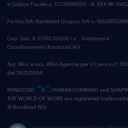
e Codice Fiscale n. 12730090151 - N. REA MI-1581
Partita IVA: Randstad Gruppo IVA n. 105387509
Cap. Soc. € 27.110.320,00 i.v. - Direzione e
Coordinamento Randstad N.V.
Aut. Min. e iscr. Albo Agenzie per il Lavoro n° 11
del 26/11/2004
RANDSTAD,
, HUMAN FORWARD and SHAPI
THE WORLD OF WORK are registered trademarks
© Randstad N.V.
In caso di inadempimento da parte della ApL delle disposiz