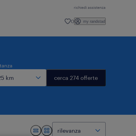
richiedi assistenza
0
my randstad
stanza
cerca 274 offerte