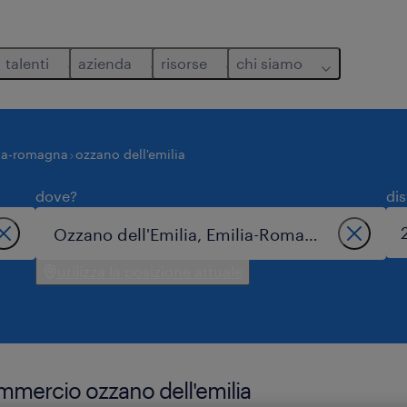
talenti
azienda
risorse
chi siamo
ia-romagna
ozzano dell'emilia
dove?
di
utilizza la posizione attuale
ommercio ozzano dell'emilia