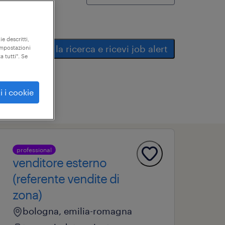
ie descritti,
salva la ricerca e ricevi job alert
"impostazioni
a tutti". Se
i i cookie
professional
venditore esterno
(referente vendite di
zona)
bologna, emilia-romagna