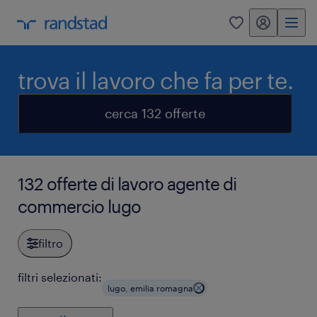
my randstad
0
trova il lavoro che fa per te.
cerca 132 offerte
132 offerte di lavoro agente di
commercio lugo
filtro
filtri selezionati:
lugo, emilia romagna