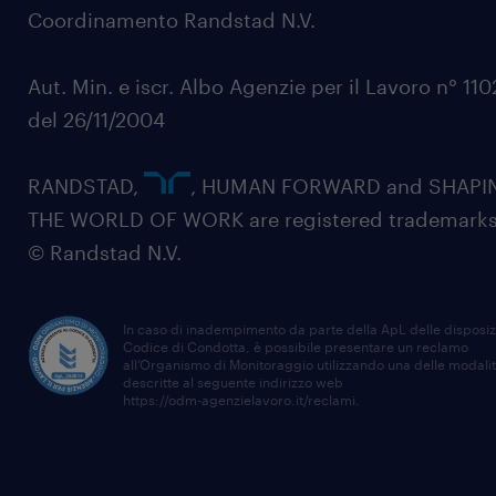
Coordinamento Randstad N.V.
Aut. Min. e iscr. Albo Agenzie per il Lavoro n° 11
del 26/11/2004
RANDSTAD,
, HUMAN FORWARD and SHAPI
THE WORLD OF WORK are registered trademarks
© Randstad N.V.
In caso di inadempimento da parte della ApL delle disposiz
Codice di Condotta, è possibile presentare un reclamo
all’Organismo di Monitoraggio utilizzando una delle modali
descritte al seguente indirizzo web
https://odm-agenzielavoro.it/reclami
.