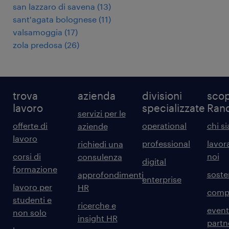
san lazzaro di savena
(
13
)
sant'agata bolognese
(
11
)
valsamoggia
(
17
)
zola predosa
(
26
)
trova
azienda
divisioni
scop
lavoro
specializzate
Ran
servizi per le
offerte di
operational
chi s
aziende
lavoro
professional
lavor
richiedi una
corsi di
noi
consulenza
digital
formazione
sosten
approfondimenti
enterprise
lavoro per
HR
comp
studenti e
ricerche e
event
non solo
insight HR
partn