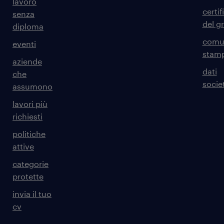
lavoro
certif
senza
del g
diploma
comun
eventi
stam
aziende
dati
che
societ
assumono
lavori più
richiesti
politiche
attive
categorie
protette
invia il tuo
cv