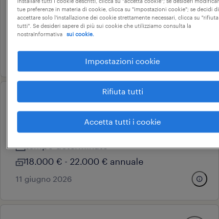
installare tutti i cookie descritti, clicca su "accetta cookie"; se desideri modificar
massa lombarda, emilia-romagna
tue preferenze in materia di cookie, clicca su "impostazioni cookie"; se decidi di
accettare solo l'installazione dei cookie strettamente necessari, clicca su "rifiuta
tempo determinato
tutti". Se desideri sapere di più sui cookie che utilizziamo consulta la
nostraInformativa
sui cookie.
18.000 € - 22.000 € annuale
11 giugno 2026
Impostazioni cookie
Rifiuta tutti
operational
carrellista
Accetta tutti i cookie
cotignola, emilia-romagna
tempo determinato
18.000 € - 22.000 € annuale
11 giugno 2026