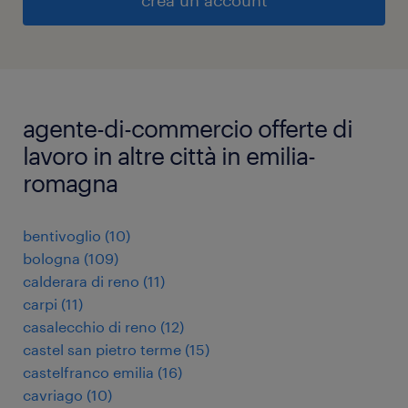
crea un account
agente-di-commercio offerte di
lavoro in altre città in emilia-
romagna
bentivoglio
(
10
)
bologna
(
109
)
calderara di reno
(
11
)
carpi
(
11
)
casalecchio di reno
(
12
)
castel san pietro terme
(
15
)
castelfranco emilia
(
16
)
cavriago
(
10
)