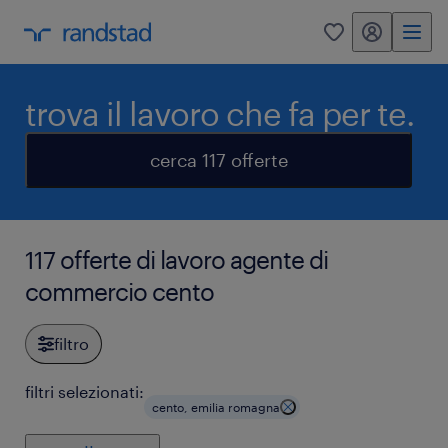
my randstad
0
trova il lavoro che fa per te.
cerca 117 offerte
117 offerte di lavoro agente di
commercio cento
filtro
filtri selezionati:
cento, emilia romagna