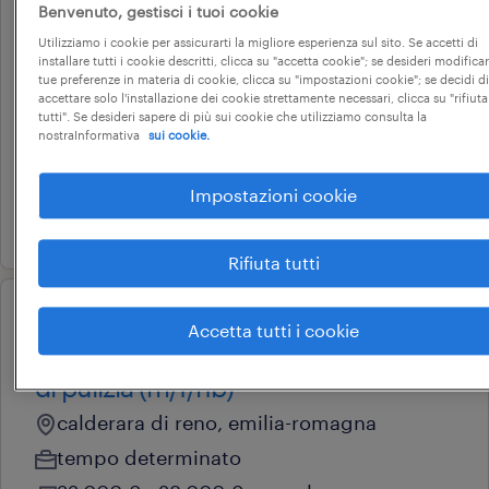
Benvenuto, gestisci i tuoi cookie
operational
cameriere di sala e addetto di
Utilizziamo i cookie per assicurarti la migliore esperienza sul sito. Se accetti di
installare tutti i cookie descritti, clicca su "accetta cookie"; se desideri modificar
cucina (f/m/nb)
tue preferenze in materia di cookie, clicca su "impostazioni cookie"; se decidi di
accettare solo l'installazione dei cookie strettamente necessari, clicca su "rifiuta
san giovanni in persiceto, emilia-romagna
tutti". Se desideri sapere di più sui cookie che utilizziamo consulta la
nostraInformativa
sui cookie.
tempo determinato
22.000 € - 28.000 € annuale
Impostazioni cookie
22 luglio 2026
Rifiuta tutti
operational
Accetta tutti i cookie
responsabile di squadra – servizi
di pulizia (m/f/nb)
calderara di reno, emilia-romagna
tempo determinato