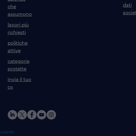
dati
che
societ
assumono
lavori più
richiesti
politiche
attive
categorie
protette
invia il tuo
cv
rustpilot