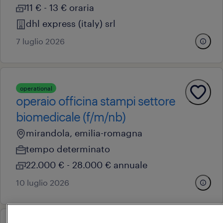
11 € - 13 € oraria
dhl express (italy) srl
7 luglio 2026
operational
operaio officina stampi settore
biomedicale (f/m/nb)
mirandola, emilia-romagna
tempo determinato
22.000 € - 28.000 € annuale
10 luglio 2026