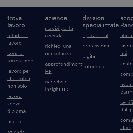
trova
azienda
divisioni
scop
lavoro
specializzate
Ran
servizi per le
offerte di
operational
chi s
aziende
lavoro
professional
lavor
richiedi una
corsi di
noi
consulenza
digital
formazione
sosten
approfondimenti
enterprise
lavoro per
HR
comp
studenti e
ricerche e
event
non solo
insight HR
partn
lavoro
certif
senza
del g
diploma
comun
eventi
stam
aziende