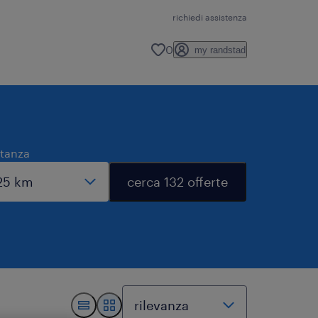
richiedi assistenza
0
my randstad
stanza
cerca 132 offerte