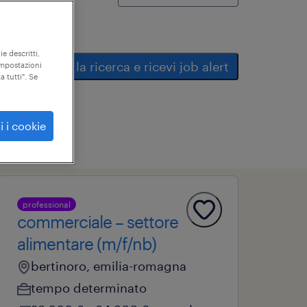
ie descritti,
salva la ricerca e ricevi job alert
"impostazioni
a tutti". Se
i i cookie
professional
commerciale – settore
alimentare (m/f/nb)
bertinoro, emilia-romagna
tempo determinato