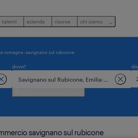
talenti
azienda
risorse
chi siamo
ia-romagna
savignano sul rubicone
dove?
di
utilizza la posizione attuale
commercio savignano sul rubicone