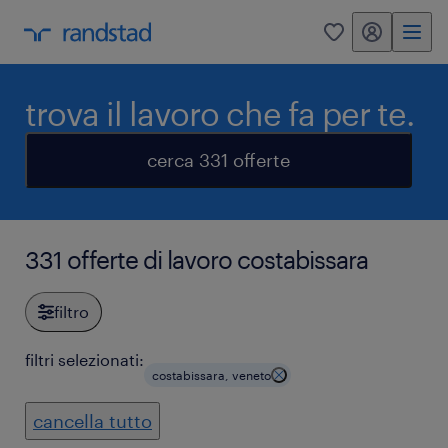
my randstad
0
trova il lavoro che fa per te.
cerca 331 offerte
331 offerte di lavoro costabissara
filtro
filtri selezionati:
costabissara, veneto
cancella tutto