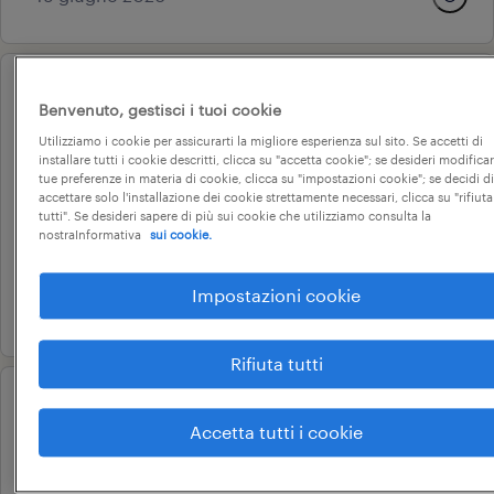
operational
Benvenuto, gestisci i tuoi cookie
addetto al confezionamento
Utilizziamo i cookie per assicurarti la migliore esperienza sul sito. Se accetti di
(m/f/nb)
installare tutti i cookie descritti, clicca su "accetta cookie"; se desideri modificar
tue preferenze in materia di cookie, clicca su "impostazioni cookie"; se decidi di
lonigo, veneto
accettare solo l'installazione dei cookie strettamente necessari, clicca su "rifiuta
tutti". Se desideri sapere di più sui cookie che utilizziamo consulta la
tempo determinato
nostraInformativa
sui cookie.
22.000 € - 28.000 € annuale
Impostazioni cookie
18 giugno 2026
Rifiuta tutti
operational
Accetta tutti i cookie
operaio di produzione settore
metalmeccanico - carico e