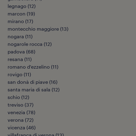
legnago
(
12
)
marcon
(
19
)
mirano
(
17
)
montecchio maggiore
(
13
)
nogara
(
11
)
nogarole rocca
(
12
)
padova
(
68
)
resana
(
11
)
romano d'ezzelino
(
11
)
rovigo
(
11
)
san donà di piave
(
16
)
santa maria di sala
(
12
)
schio
(
12
)
treviso
(
37
)
venezia
(
78
)
verona
(
72
)
vicenza
(
46
)
villafranca di verona
(
13
)