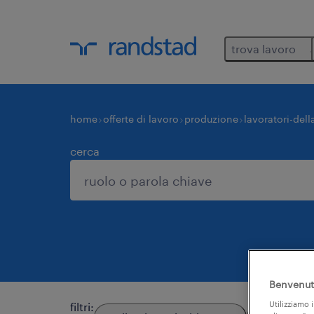
trova lavoro
home
offerte di lavoro
produzione
lavoratori-del
cerca
Benvenuto
Utilizziamo i
filtri
: