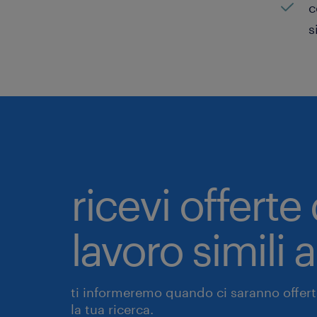
c
s
ricevi offerte 
lavoro simili 
ti informeremo quando ci saranno offerte
la tua ricerca.