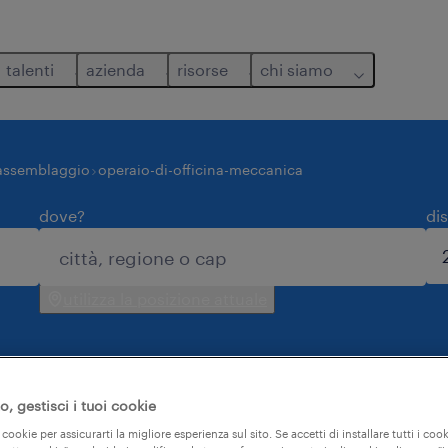
talenti
azienda
risorse
chi siamo
lassemblaggio
operaio-di-officina-meccanica
dove?
di
utilizza la posizione attuale
, gestisci i tuoi cookie
 cookie per assicurarti la migliore esperienza sul sito. Se accetti di installare tutti i cook