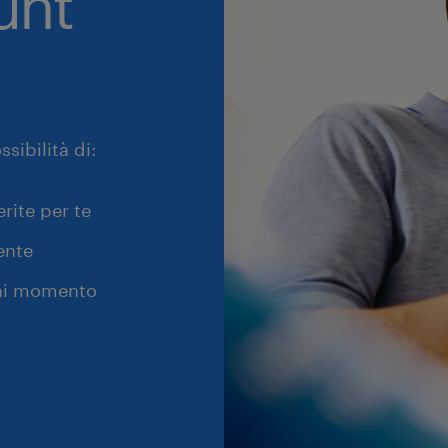
unt
sibilità di:
erite per te
ente
gni momento