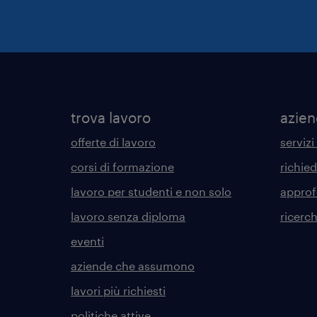
trova lavoro
azie
offerte di lavoro
servizi
corsi di formazione
richie
lavoro per studenti e non solo
approf
lavoro senza diploma
ricerc
eventi
aziende che assumono
lavori più richiesti
politiche attive