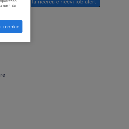
salva la ricerca e ricevi job alert
"impostazioni
a tutti". Se
i i cookie
ure