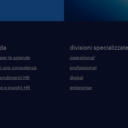
nda
divisioni specializzat
 per le aziende
operational
di una consulenza
professional
ondimenti HR
digital
he e insight HR
enterprise