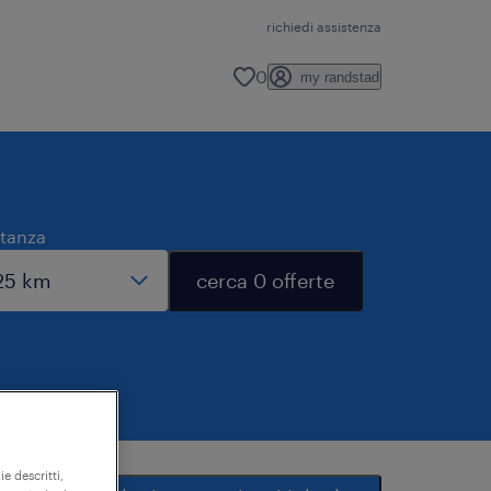
richiedi assistenza
0
my randstad
stanza
cerca 0 offerte
ie descritti,