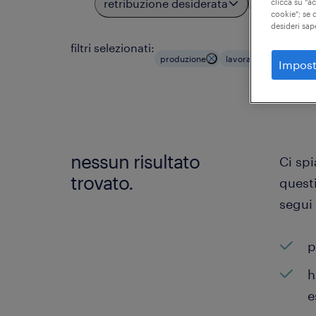
retribuzione desiderata
località
clicca su "a
cookie"; se d
desideri sap
filtri selezionati:
produzione
lavoratori dell'assem
Impost
nessun risultato
Ci sp
trovato.
questi
segui
p
h
e