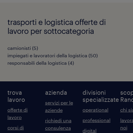
trasporti e logistica offerte di
lavoro per sottocategoria
camionisti
(
5
)
impiegati e lavoratori della logistica
(
50
)
responsabili della logistica
(
4
)
trova
azienda
divisioni
scop
lavoro
specializzate
Ran
servizi per le
offerte di
operational
chi s
aziende
lavoro
professional
lavor
richiedi una
corsi di
noi
consulenza
digital