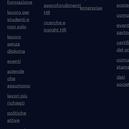
formazione
sosten
approfondimenti
enterprise
lavoro per
HR
comp
studenti e
ricerche e
event
non solo
insight HR
partn
lavoro
certif
senza
del g
diploma
comun
eventi
stam
aziende
dati
che
societ
assumono
lavori più
richiesti
politiche
attive