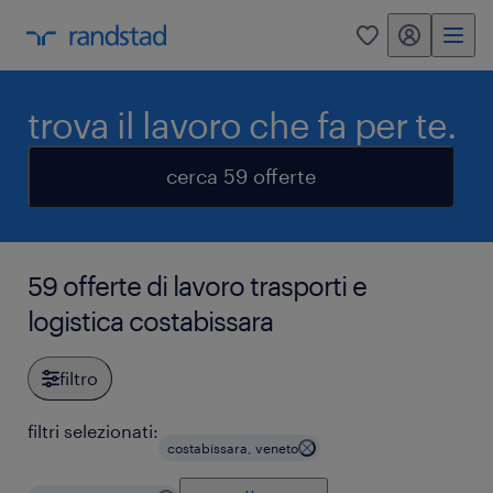
my randstad
0
trova il lavoro che fa per te.
cerca 59 offerte
59 offerte di lavoro trasporti e
logistica costabissara
filtro
filtri selezionati:
costabissara, veneto