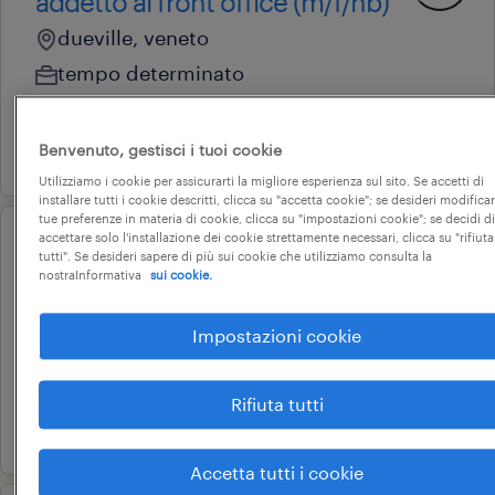
addetto al front office (m/f/nb)
dueville, veneto
tempo determinato
18.000 € - 22.000 € annuale
10 luglio 2026
Benvenuto, gestisci i tuoi cookie
Utilizziamo i cookie per assicurarti la migliore esperienza sul sito. Se accetti di
installare tutti i cookie descritti, clicca su "accetta cookie"; se desideri modificar
tue preferenze in materia di cookie, clicca su "impostazioni cookie"; se decidi di
accettare solo l'installazione dei cookie strettamente necessari, clicca su "rifiuta
professional
tutti". Se desideri sapere di più sui cookie che utilizziamo consulta la
addetto al centralino (stage)
nostraInformativa
sui cookie.
orgiano, veneto
Impostazioni cookie
stage e tirocini
450 € - 2.700 € annuale
Rifiuta tutti
3 agosto 2026
Accetta tutti i cookie