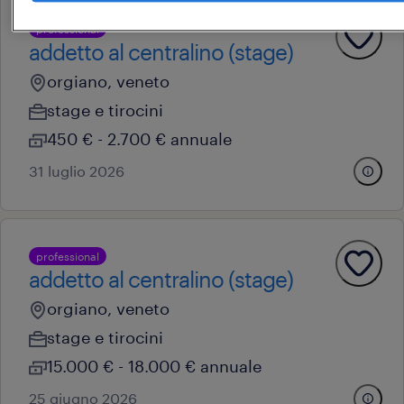
professional
addetto al centralino (stage)
orgiano, veneto
stage e tirocini
450 € - 2.700 € annuale
31 luglio 2026
professional
addetto al centralino (stage)
orgiano, veneto
stage e tirocini
15.000 € - 18.000 € annuale
25 giugno 2026