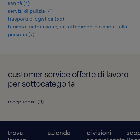
sanità
(
4
)
servizi di pulizia
(
4
)
trasporti e logistica
(
55
)
turismo, ristorazione, intrattenimento e servizi alla
persona
(
7
)
customer service offerte di lavoro
per sottocategoria
receptionist
(
3
)
trova
azienda
divisioni
scop