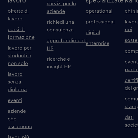
lavoro
specializzate
Ran
servizi per le
offerte di
operational
chi s
aziende
lavoro
professional
lavor
richiedi una
corsi di
noi
consulenza
digital
formazione
sosten
approfondimenti
enterprise
lavoro per
HR
comp
studenti e
ricerche e
event
non solo
insight HR
partn
lavoro
certif
senza
del g
diploma
comun
eventi
stam
aziende
dati
che
societ
assumono
lavori più