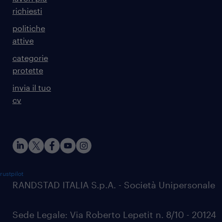
richiesti
politiche
attive
categorie
protette
invia il tuo
cv
rustpilot
RANDSTAD ITALIA S.p.A. - Società Unipersonale
Sede Legale: Via Roberto Lepetit n. 8/10 - 20124