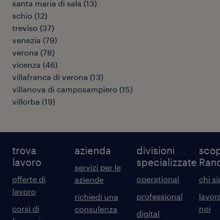
santa maria di sala
(
13
)
schio
(
12
)
treviso
(
37
)
venezia
(
79
)
verona
(
78
)
vicenza
(
46
)
villafranca di verona
(
13
)
villanova di camposampiero
(
15
)
villorba
(
19
)
trova
azienda
divisioni
scop
lavoro
specializzate
Ran
servizi per le
offerte di
operational
chi s
aziende
lavoro
professional
lavor
richiedi una
corsi di
noi
consulenza
digital