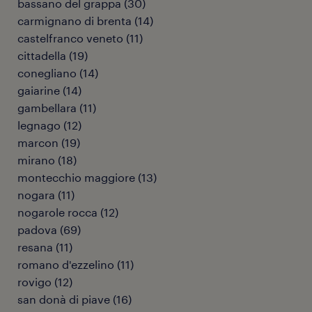
bassano del grappa
(
30
)
carmignano di brenta
(
14
)
castelfranco veneto
(
11
)
cittadella
(
19
)
conegliano
(
14
)
gaiarine
(
14
)
gambellara
(
11
)
legnago
(
12
)
marcon
(
19
)
mirano
(
18
)
montecchio maggiore
(
13
)
nogara
(
11
)
nogarole rocca
(
12
)
padova
(
69
)
resana
(
11
)
romano d'ezzelino
(
11
)
rovigo
(
12
)
san donà di piave
(
16
)