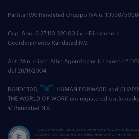
Partita IVA: Randstad Gruppo IVA n. 105387509
Cap. Soc. € 27.110.320,00 i.v. - Direzione e
Coordinamento Randstad N.V.
Aut. Min. e iscr. Albo Agenzie per il Lavoro n° 11
del 26/11/2004
RANDSTAD,
, HUMAN FORWARD and SHAPI
THE WORLD OF WORK are registered trademarks
© Randstad N.V.
In caso di inadempimento da parte della ApL delle disposiz
Codice di Condotta, è possibile presentare un reclamo