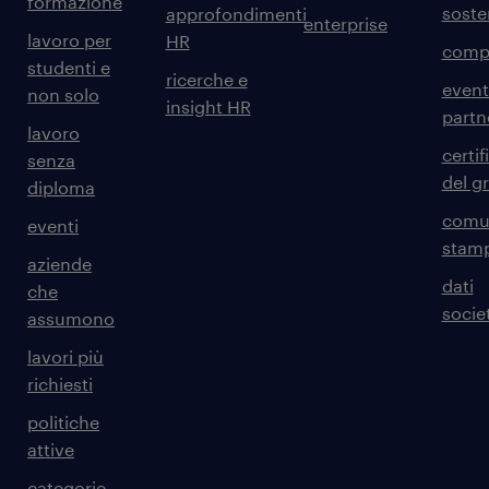
formazione
sosten
approfondimenti
enterprise
lavoro per
HR
comp
studenti e
ricerche e
event
non solo
insight HR
partn
lavoro
certif
senza
del g
diploma
comun
eventi
stam
aziende
dati
che
societ
assumono
lavori più
richiesti
politiche
attive
categorie