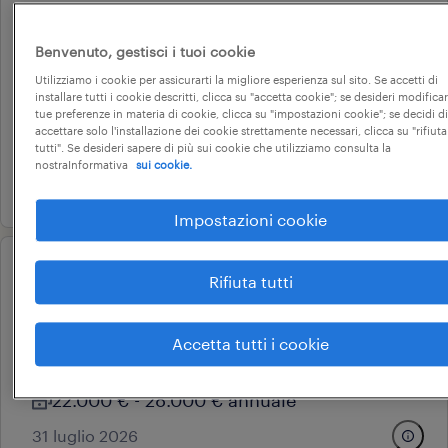
operational
tornitore cnc (f/m/nb)
Benvenuto, gestisci i tuoi cookie
val liona, veneto
Utilizziamo i cookie per assicurarti la migliore esperienza sul sito. Se accetti di
installare tutti i cookie descritti, clicca su "accetta cookie"; se desideri modificar
tempo determinato
tue preferenze in materia di cookie, clicca su "impostazioni cookie"; se decidi di
accettare solo l'installazione dei cookie strettamente necessari, clicca su "rifiuta
22.000 € - 28.000 € annuale
tutti". Se desideri sapere di più sui cookie che utilizziamo consulta la
nostraInformativa
sui cookie.
31 luglio 2026
Impostazioni cookie
operational
Rifiuta tutti
operatore cnc (f/m/nb)
val liona, veneto
Accetta tutti i cookie
tempo determinato
22.000 € - 28.000 € annuale
31 luglio 2026