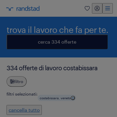
my randstad
0
trova il lavoro che fa per te.
cerca 334 offerte
334 offerte di lavoro costabissara
filtro
filtri selezionati:
costabissara, veneto
cancella tutto