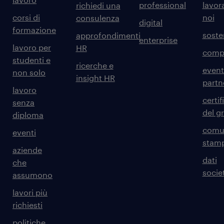
professional
lavor
richiedi una
corsi di
noi
consulenza
digital
formazione
sosten
approfondimenti
enterprise
lavoro per
HR
comp
studenti e
ricerche e
event
non solo
insight HR
partn
lavoro
certif
senza
del g
diploma
comun
eventi
stam
aziende
dati
che
societ
assumono
lavori più
richiesti
politiche