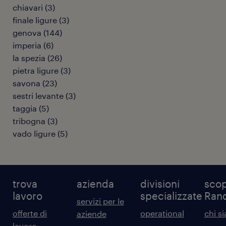
chiavari
(
3
)
finale ligure
(
3
)
genova
(
144
)
imperia
(
6
)
la spezia
(
26
)
pietra ligure
(
3
)
savona
(
23
)
sestri levante
(
3
)
taggia
(
5
)
tribogna
(
3
)
vado ligure
(
5
)
trova
azienda
divisioni
scop
lavoro
specializzate
Ran
servizi per le
offerte di
operational
chi s
aziende
lavoro