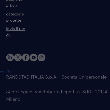
attive
categorie
protette
invia il tuo
cv
rustpilot
RANDSTAD ITALIA S.p.A. - Società Unipersonale
Sede Legale: Via Roberto Lepetit n. 8/10 - 20124
Milano