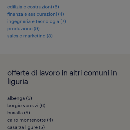
edilizia e costruzioni
(
6
)
finanza e assicurazioni
(
4
)
ingegneria e tecnologia
(
7
)
produzione
(
9
)
sales e marketing
(
8
)
offerte di lavoro in altri comuni in
liguria
albenga
(
5
)
borgio verezzi
(
6
)
busalla
(
5
)
cairo montenotte
(
4
)
casarza ligure
(
5
)