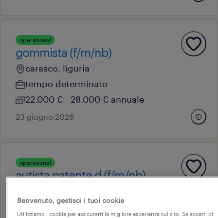
operational
gommista (f/m/nb)
carasco, liguria
tempo determinato
22.000 € - 28.000 € annuale
23 giugno 2026
operational
autista patente d (f/m/nb)
sestri levante, liguria
Benvenuto, gestisci i tuoi cookie
tempo determinato
Utilizziamo i cookie per assicurarti la migliore esperienza sul sito. Se accetti di