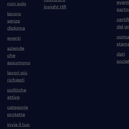
event
non solo
insight HR
partn
lavoro
certif
senza
del g
diploma
comun
eventi
stam
aziende
dati
che
societ
assumono
lavori più
richiesti
politiche
attive
categorie
protette
invia il tuo