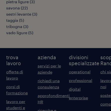
pietra ligure
(
3
)
savona
(
22
)
sestri levante
(
3
)
taggia
(
5
)
tribogna
(
3
)
vado ligure
(
5
)
trova
azienda
divisioni
scop
lavoro
specializzate
Ran
servizi per le
offerte di
operational
chi s
aziende
lavoro
professional
lavor
richiedi una
corsi di
noi
consulenza
digital
formazione
sosten
approfondimenti
enterprise
lavoro per
HR
comp
studenti e
ricerche e