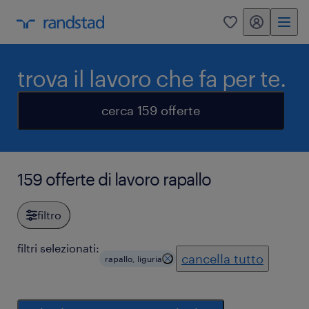
my randstad
0
trova il lavoro che fa per te.
cerca 159 offerte
159 offerte di lavoro rapallo
filtro
filtri selezionati:
cancella tutto
rapallo, liguria