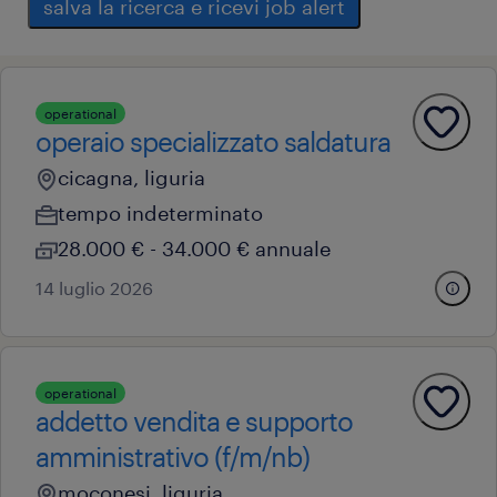
salva la ricerca e ricevi job alert
operational
operaio specializzato saldatura
cicagna, liguria
tempo indeterminato
28.000 € - 34.000 € annuale
14 luglio 2026
operational
addetto vendita e supporto
amministrativo (f/m/nb)
moconesi, liguria