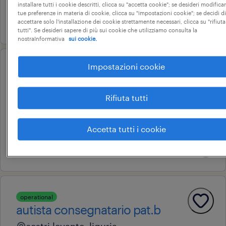
23.000 € - 28.000 € annuale
installare tutti i cookie descritti, clicca su "accetta cookie"; se desideri modificar
tue preferenze in materia di cookie, clicca su "impostazioni cookie"; se decidi di
6 agosto 2026
accettare solo l'installazione dei cookie strettamente necessari, clicca su "rifiuta
tutti". Se desideri sapere di più sui cookie che utilizziamo consulta la
nostraInformativa
sui cookie.
Impostazioni cookie
professional
contabile ciclo passivo
Rifiuta tutti
sestri levante, liguria
tempo determinato
Accetta tutti i cookie
22.000 € - 28.000 € annuale
8 giugno 2026
operational
autista consegnatario pat.b