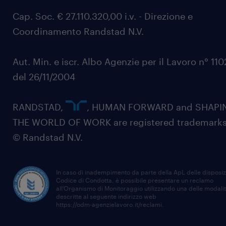
Cap. Soc. € 27.110.320,00 i.v. - Direzione e
Coordinamento Randstad N.V.
Aut. Min. e iscr. Albo Agenzie per il Lavoro n° 11
del 26/11/2004
RANDSTAD,
, HUMAN FORWARD and SHAPI
THE WORLD OF WORK are registered trademarks
© Randstad N.V.
In caso di inadempimento da parte della ApL delle disposiz
Codice di Condotta, è possibile presentare un reclamo
all’Organismo di Monitoraggio utilizzando una delle modali
descritte al seguente indirizzo web
https://odm-agenzielavoro.it/reclami
.