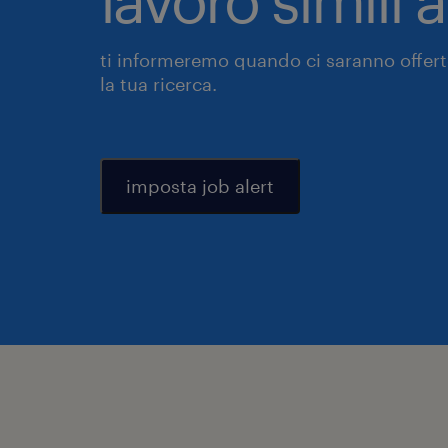
ti informeremo quando ci saranno offerte
la tua ricerca.
imposta job alert