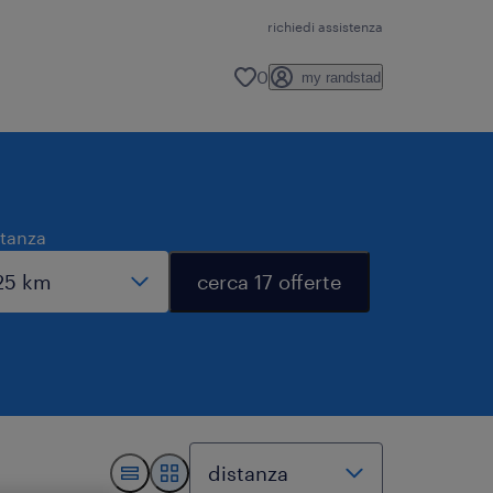
richiedi assistenza
0
my randstad
stanza
cerca 17 offerte