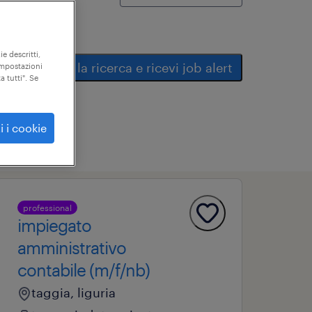
ie descritti,
salva la ricerca e ricevi job alert
"impostazioni
a tutti". Se
i i cookie
professional
impiegato
amministrativo
contabile (m/f/nb)
taggia, liguria