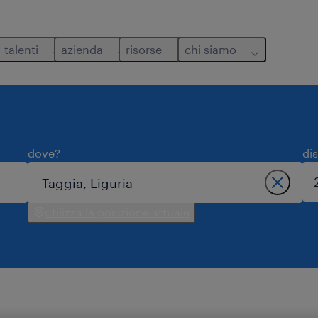
talenti
azienda
risorse
chi siamo
dove?
di
utilizza la posizione attuale