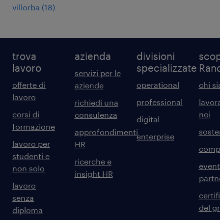
villorba
(
18
)
trova
azienda
divisioni
scop
lavoro
specializzate
Ran
servizi per le
offerte di
operational
chi s
aziende
lavoro
professional
lavor
richiedi una
corsi di
noi
consulenza
digital
formazione
sosten
approfondimenti
enterprise
lavoro per
HR
comp
studenti e
ricerche e
event
non solo
insight HR
partn
lavoro
certif
senza
del g
diploma