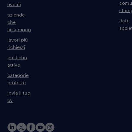
comun
eventi
stam
aziende
dati
che
societ
assumono
lavori più
richiesti
politiche
attive
categorie
protette
invia il tuo
cv