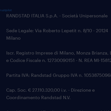
rustpilot
RANDSTAD ITALIA S.p.A. - Società Unipersonale
Sede Legale: Via Roberto Lepetit n. 8/10 - 20124
Milano
Iscr. Registro Imprese di Milano, Monza Brianza, 
e Codice Fiscale n. 12730090151 - N. REA MI-1581
Partita IVA: Randstad Gruppo IVA n. 105387509
Cap. Soc. € 27.110.320,00 i.v. - Direzione e
Coordinamento Randstad N.V.