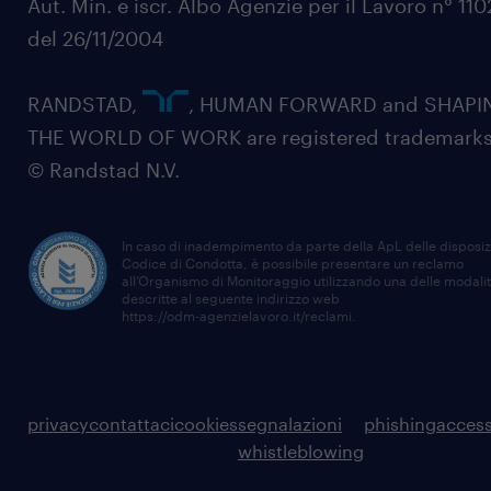
Aut. Min. e iscr. Albo Agenzie per il Lavoro n° 11
del 26/11/2004
RANDSTAD,
, HUMAN FORWARD and SHAPI
THE WORLD OF WORK are registered trademarks
© Randstad N.V.
In caso di inadempimento da parte della ApL delle disposiz
Codice di Condotta, è possibile presentare un reclamo
all’Organismo di Monitoraggio utilizzando una delle modali
descritte al seguente indirizzo web
https://odm-agenzielavoro.it/reclami
.
privacy
contattaci
cookies
segnalazioni
phishing
access
whistleblowing