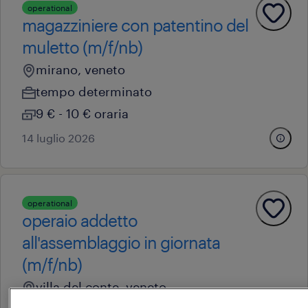
operational
magazziniere con patentino del
muletto (m/f/nb)
mirano, veneto
tempo determinato
9 € - 10 € oraria
14 luglio 2026
operational
operaio addetto
all'assemblaggio in giornata
(m/f/nb)
villa del conte, veneto