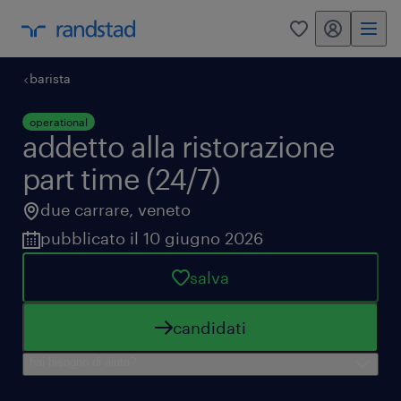
my randstad
0
barista
operational
addetto alla ristorazione
part time (24/7)
due carrare
,
veneto
pubblicato il 10 giugno 2026
salva
candidati
hai bisogno di aiuto?