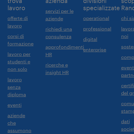
trova
azienda
divisioni
scop
lavoro
specializzate
Ran
servizi per le
offerte di
operational
chi s
aziende
lavoro
professional
lavor
richiedi una
corsi di
noi
consulenza
digital
formazione
sosten
approfondimenti
enterprise
lavoro per
HR
comp
studenti e
ricerche e
event
non solo
insight HR
partn
lavoro
certif
senza
del g
diploma
comun
eventi
stam
aziende
dati
che
societ
assumono