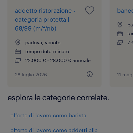
colloquio.
con la posizione e con
addetto ristorazione -
banco
l'azienda.
categoria protetta l
pa
68/99 (m/f/nb)
te
padova, veneto
7 
tempo determinato
22.000 € - 28.000 € annuale
28 luglio 2026
11 mag
esplora le categorie correlate.
offerte di lavoro come barista
offerte di lavoro come addetti alla