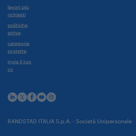
lavori più
richiesti
politiche
attive
categorie
protette
invia il tuo
cv
rustpilot
RANDSTAD ITALIA S.p.A. - Società Unipersonale