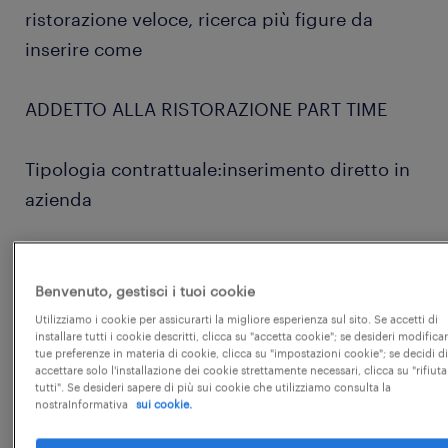
ristorazione veloce, ricerca più figure da
inserire come
ADDETTO ALLA RISTORAZIONE PART TIME
Tipologia contrattuale:inserimento diretto in
azienda
Orario di lavoro: part-time, su diversi turni
(diurno, pomeridiano, serale e limitatamente
Benvenuto, gestisci i tuoi cookie
notturno), sei giorni su sette con riposi a
Utilizziamo i cookie per assicurarti la migliore esperienza sul sito. Se accetti di
installare tutti i cookie descritti, clicca su "accetta cookie"; se desideri modificar
rotazione.
tue preferenze in materia di cookie, clicca su "impostazioni cookie"; se decidi di
accettare solo l'installazione dei cookie strettamente necessari, clicca su "rifiuta
...
tutti". Se desideri sapere di più sui cookie che utilizziamo consulta la
nostraInformativa
sui cookie.
Sede di lavoro: Due Carrare (PD)
mostra di più