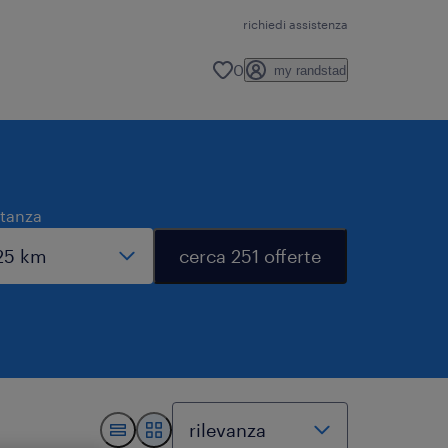
richiedi assistenza
0
my randstad
stanza
cerca 251 offerte