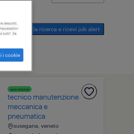
ie descritti,
salva la ricerca e ricevi job alert
"impostazioni
a tutti". Se
i i cookie
operational
tecnico manutenzione
meccanica e
pneumatica
susegana, veneto