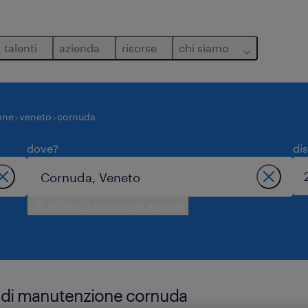
talenti
azienda
risorse
chi siamo
one
veneto
cornuda
dove?
di
utilizza la posizione attuale
le di manutenzione cornuda