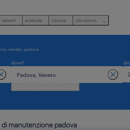
talenti
azienda
risorse
chi siamo
one
veneto
padova
dove?
dis
utilizza la posizione attuale
le di manutenzione padova