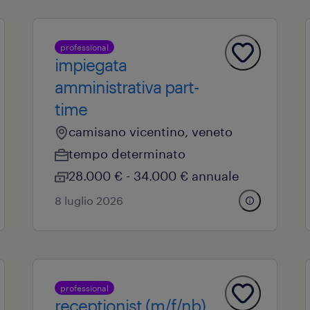
professional
impiegata
amministrativa part-
time
camisano vicentino, veneto
tempo determinato
28.000 € - 34.000 € annuale
8 luglio 2026
professional
receptionist (m/f/nb)