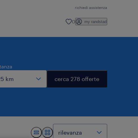
richiedi assistenza
0
my randstad
tanza
cerca 278 offerte