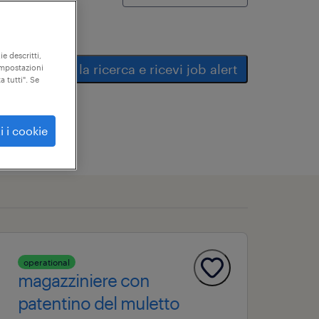
ie descritti,
salva la ricerca e ricevi job alert
"impostazioni
a tutti". Se
i i cookie
operational
magazziniere con
patentino del muletto