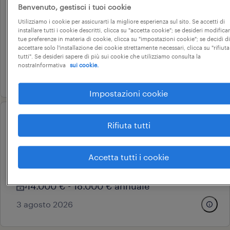
contabile (m/f/nb)
Benvenuto, gestisci i tuoi cookie
genova, liguria
Utilizziamo i cookie per assicurarti la migliore esperienza sul sito. Se accetti di
installare tutti i cookie descritti, clicca su "accetta cookie"; se desideri modificar
tempo indeterminato
tue preferenze in materia di cookie, clicca su "impostazioni cookie"; se decidi di
accettare solo l'installazione dei cookie strettamente necessari, clicca su "rifiuta
28.000 € - 34.000 € annuale
tutti". Se desideri sapere di più sui cookie che utilizziamo consulta la
nostraInformativa
sui cookie.
4 agosto 2026
Impostazioni cookie
operational
Rifiuta tutti
addetto alle pulizie (f/m/nb)
genova, liguria
Accetta tutti i cookie
tempo determinato
14.000 € - 18.000 € annuale
3 agosto 2026