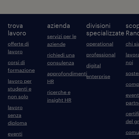
trova
azienda
divisioni
scop
lavoro
specializzate
Ran
servizi per le
offerte di
operational
chi s
aziende
lavoro
professional
lavor
richiedi una
corsi di
noi
consulenza
digital
formazione
sosten
approfondimenti
enterprise
lavoro per
HR
comp
studenti e
ricerche e
event
non solo
insight HR
partn
lavoro
certif
senza
del g
diploma
comun
eventi