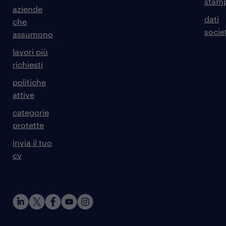
stam
aziende
dati
che
societ
assumono
lavori più
richiesti
politiche
attive
categorie
protette
invia il tuo
cv