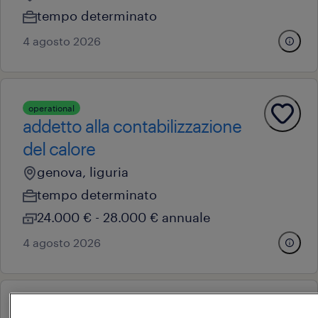
tempo determinato
4 agosto 2026
operational
addetto alla contabilizzazione
del calore
genova, liguria
tempo determinato
24.000 € - 28.000 € annuale
4 agosto 2026
professional