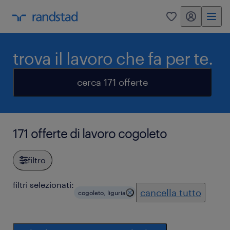
my randstad
0
trova il lavoro che fa per te.
cerca 171 offerte
171 offerte di lavoro cogoleto
filtro
filtri selezionati:
cancella tutto
cogoleto, liguria