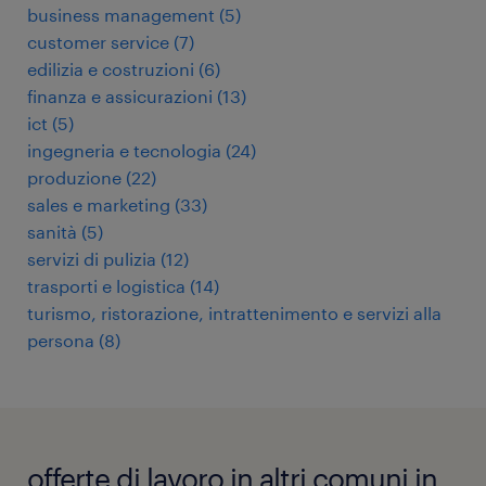
business management
(
5
)
customer service
(
7
)
edilizia e costruzioni
(
6
)
finanza e assicurazioni
(
13
)
ict
(
5
)
ingegneria e tecnologia
(
24
)
produzione
(
22
)
sales e marketing
(
33
)
sanità
(
5
)
servizi di pulizia
(
12
)
trasporti e logistica
(
14
)
turismo, ristorazione, intrattenimento e servizi alla
persona
(
8
)
offerte di lavoro in altri comuni in