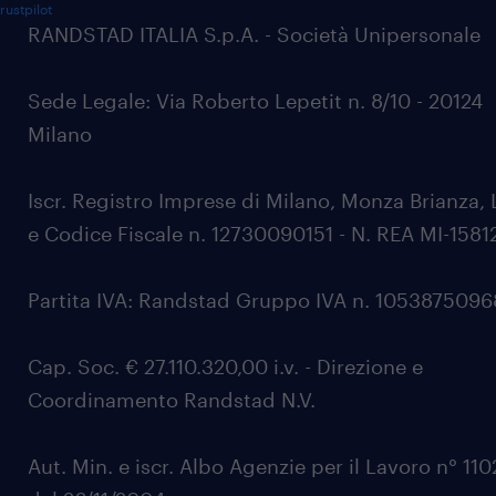
rustpilot
RANDSTAD ITALIA S.p.A. - Società Unipersonale
Sede Legale: Via Roberto Lepetit n. 8/10 - 20124
Milano
Iscr. Registro Imprese di Milano, Monza Brianza, 
e Codice Fiscale n. 12730090151 - N. REA MI-1581
Partita IVA: Randstad Gruppo IVA n. 105387509
Cap. Soc. € 27.110.320,00 i.v. - Direzione e
Coordinamento Randstad N.V.
Aut. Min. e iscr. Albo Agenzie per il Lavoro n° 11