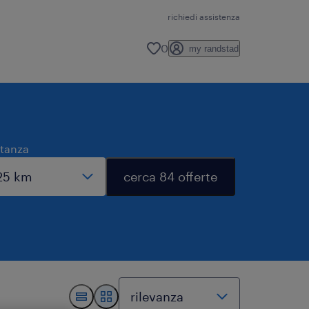
richiedi assistenza
0
my randstad
stanza
cerca 84 offerte