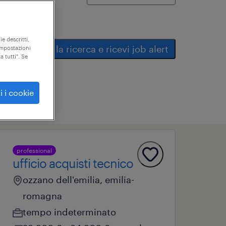
ie descritti,
salva la ricerca e ricevi job alert
"impostazioni
a tutti". Se
i i cookie
professional
ufficio acquisti tecnico
ozzano dell'emilia, emilia-
romagna
tempo indeterminato