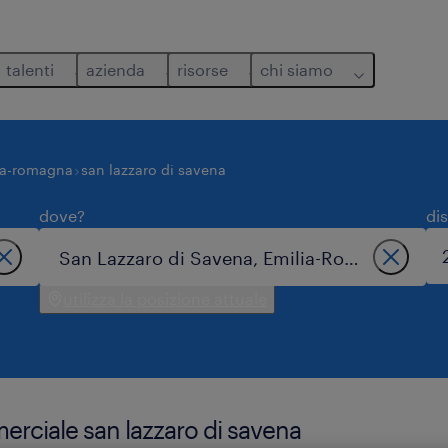
talenti
azienda
risorse
chi siamo
ia-romagna
san lazzaro di savena
dove?
di
utilizza la posizione attuale
erciale san lazzaro di savena