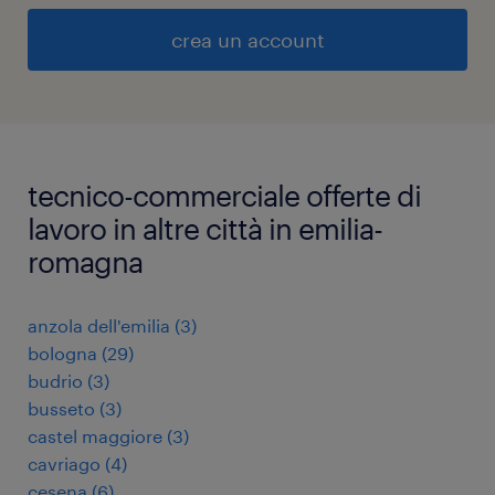
crea un account
tecnico-commerciale offerte di
lavoro in altre città in emilia-
romagna
anzola dell'emilia
(
3
)
bologna
(
29
)
budrio
(
3
)
busseto
(
3
)
castel maggiore
(
3
)
cavriago
(
4
)
cesena
(
6
)