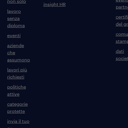
non solo
insight HR
partn
lavoro
certif
senza
del g
diploma
comun
eventi
stam
aziende
dati
che
societ
assumono
lavori più
richiesti
politiche
attive
categorie
protette
invia il tuo