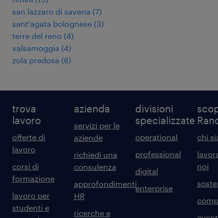
san lazzaro di savena
(
7
)
sant'agata bolognese
(
3
)
terre del reno
(
4
)
valsamoggia
(
4
)
zola predosa
(
8
)
trova
azienda
divisioni
scop
lavoro
specializzate
Ran
servizi per le
offerte di
operational
chi s
aziende
lavoro
professional
lavor
richiedi una
corsi di
noi
consulenza
digital
formazione
sosten
approfondimenti
enterprise
lavoro per
HR
comp
studenti e
ricerche e
event