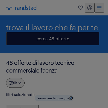
my randstad
0
trova il lavoro che fa per te.
cerca 48 offerte
48 offerte di lavoro tecnico
commerciale faenza
filtro
filtri selezionati:
faenza, emilia romagna