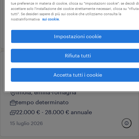
imola, emilia-romagna
tue preferenze in materia di cookie, clicca su "impostazioni cookie"; se decidi di
accettare solo l'installazione dei cookie strettamente necessari, clicca su "rifiuta
tempo determinato
tutti". Se desideri sapere di più sui cookie che utilizziamo consulta la
nostraInformativa
sui cookie.
22.000 € - 28.000 € annuale
17 giugno 2026
Impostazioni cookie
Rifiuta tutti
professional
addetto back-office
Accetta tutti i cookie
commerciale
imola, emilia-romagna
tempo determinato
22.000 € - 28.000 € annuale
15 luglio 2026