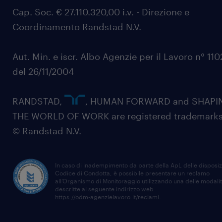
Cap. Soc. € 27.110.320,00 i.v. - Direzione e
Coordinamento Randstad N.V.
Aut. Min. e iscr. Albo Agenzie per il Lavoro n° 11
del 26/11/2004
RANDSTAD,
, HUMAN FORWARD and SHAPI
THE WORLD OF WORK are registered trademarks
© Randstad N.V.
In caso di inadempimento da parte della ApL delle disposiz
Codice di Condotta, è possibile presentare un reclamo
all’Organismo di Monitoraggio utilizzando una delle modali
descritte al seguente indirizzo web
https://odm-agenzielavoro.it/reclami
.