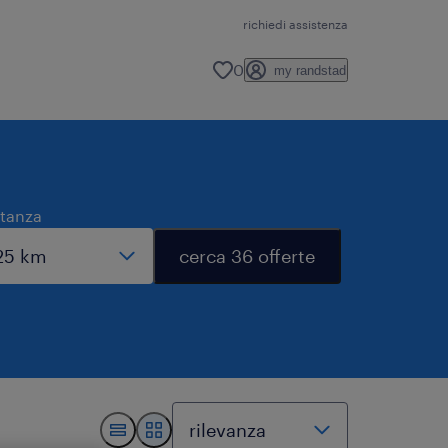
richiedi assistenza
0
my randstad
stanza
cerca 36 offerte