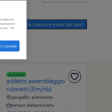
ie descritti,
salva la ricerca e ricevi job alert
"impostazioni
a tutti". Se
i i cookie
operational
addetto assemblaggio
rubinetti (f/m/nb)
gargallo, piemonte
tempo determinato