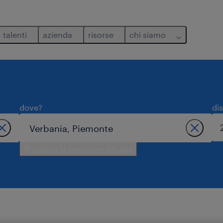
talenti
azienda
risorse
chi siamo
dove?
di
utilizza la posizione attuale