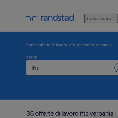
trova lavoro
home
offerte di lavoro
ifts
piemonte
verbania
cerca
36 offerte di lavoro ifts verbania