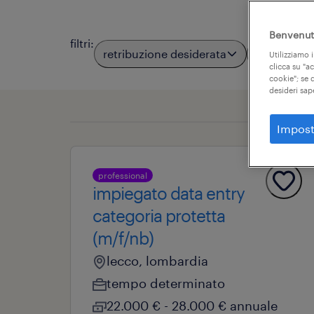
Benvenuto
filtri
:
retribuzione desiderata
località
Utilizziamo i
clicca su "a
cookie"; se d
desideri sap
Impost
professional
impiegato data entry
categoria protetta
(m/f/nb)
lecco, lombardia
tempo determinato
22.000 € - 28.000 € annuale