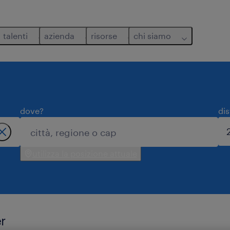
talenti
azienda
risorse
chi siamo
dove?
di
utilizza la posizione attuale
r