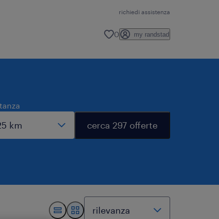
richiedi assistenza
0
my randstad
stanza
cerca 297 offerte